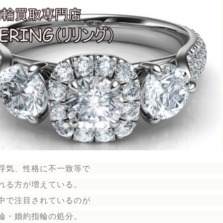
浮気、性格に不一致等で
れる方が増えている。
中で注目されているのが
輪
・婚約指輪
の処分。