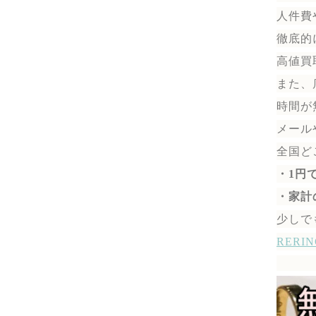
人件費
徹底的
高値買
また、
時間が
メール
全国ど
・1円
・家計
少しで
RER