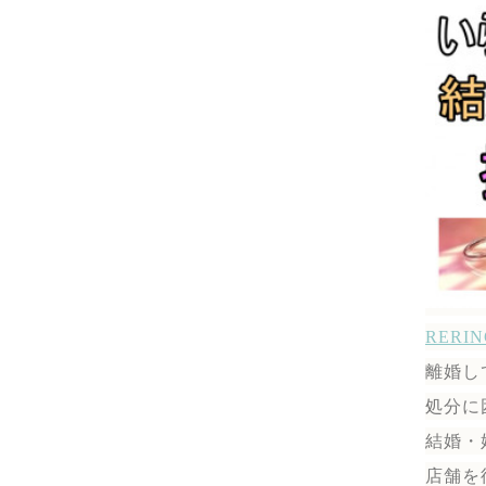
RER
離婚し
処分に
結婚・
店舗を