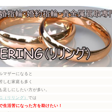
ルマザーになると
苦しむ家庭も多く
も足しにしたい方が多い。
ING（リリング）
では
で生活苦になった方を助けたい！