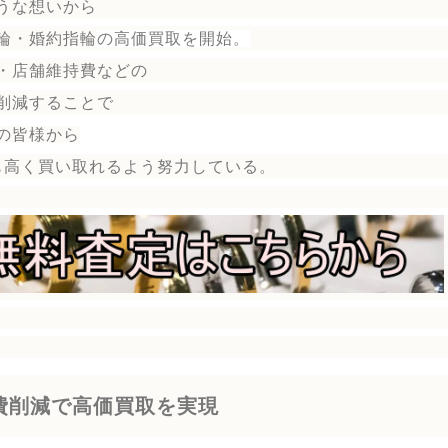
うな想いから
輪・婚約指輪
の
高価買取を開始。
・店舗維持費などの
削減することで
の皆様から
も高く買い取れるよう努力している。
費削減で高価買取を実現