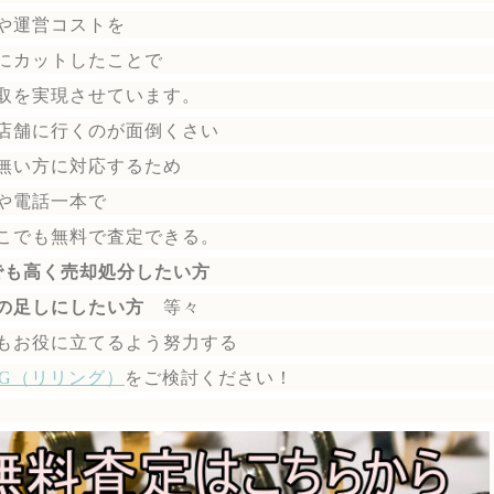
や運営コストを
にカットしたことで
取を実現させています。
店舗に行くのが面倒くさい
無い方に対応するため
や電話一本で
こでも無料で
査定できる。
でも高く売却処分したい方
の足しにしたい方
等々
もお役に立てるよう努力する
ING（リリング）
を
ご検討ください！