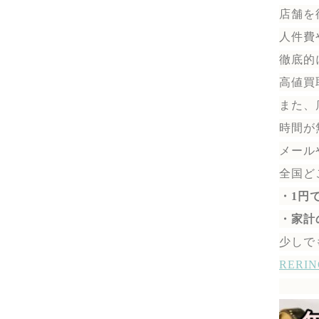
店舗を
人件費
徹底的
高値買
また、
時間が
メール
全国ど
・1円
・家計
少しで
RER