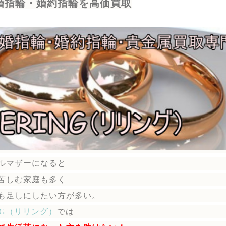
婚指輪・婚約指輪を高価買取
ルマザーになると
苦しむ家庭も多く
も足しにしたい方が多い。
ING（リリング）
では