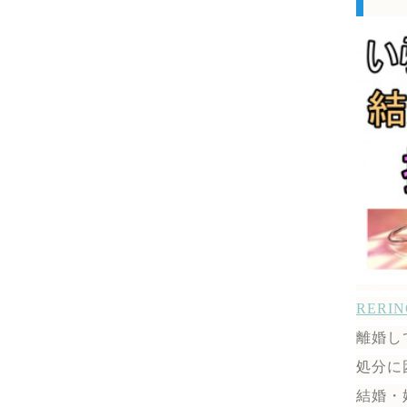
RER
離婚し
処分に
結婚・