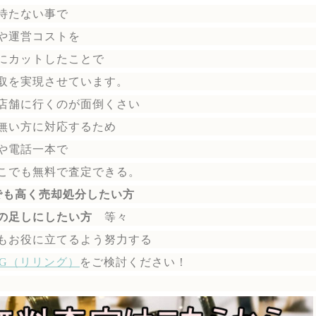
待たない事で
や運営コストを
にカットしたことで
取を実現させています。
店舗に行くのが面倒くさい
無い方に対応するため
や電話一本で
こでも無料で
査定できる。
でも高く売却処分したい方
の足しにしたい方
等々
もお役に立てるよう努力する
ING（リリング）
を
ご検討ください！