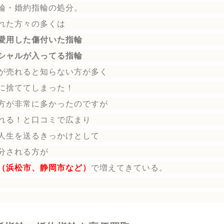
輪
・婚約指輪
の処分。
れた方々の多くは
愛用した傷付いた指輪
シャルが入ってる指輪
が売れると知らない方が多く
に捨ててしまった！
方が非常に多かったのですが
れる！と口コミで広まり
人生を送る
きっかけとして
分される方
が
（浜松市、静岡市など）
で増えてきている。