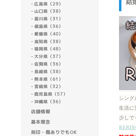
結
広島県（29）
山口県（38）
香川県（31）
徳島県（36）
愛媛県（40）
高知県（38）
福岡県（48）
大分県（37）
佐賀県（36）
長崎県（38）
熊本県（61）
宮崎県（32）
鹿児島県（57）
シング
沖縄県（36）
生活に
店舗情報
少しで
基本理念
RER
刻印・傷ありでもOK