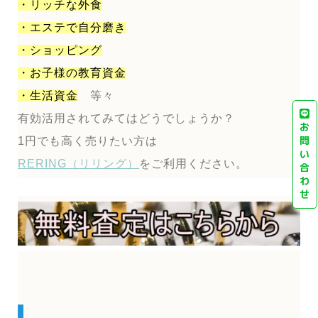
・リッチな外食
・エステで自分磨き
・ショッピング
・お子様の教育資金
・生活資金
等々
有効活用されてみてはどうでしょうか？
お
問
1円でも高く売りたい方は
い
RERING（リリング）
をご利用ください。
合
わ
せ