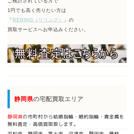
ご検討されている方で
1円でも高く売りたい方は
「
RERING（リリング）
」の
買取サービスへお申込みください。
静岡県
の宅配買取エリア
静岡県
の市町村から
結婚指輪・婚約指輪・貴金属を
無料査定・高価買取致します。
浜松市 静岡市 富士市 沼津市 磐田市 藤枝