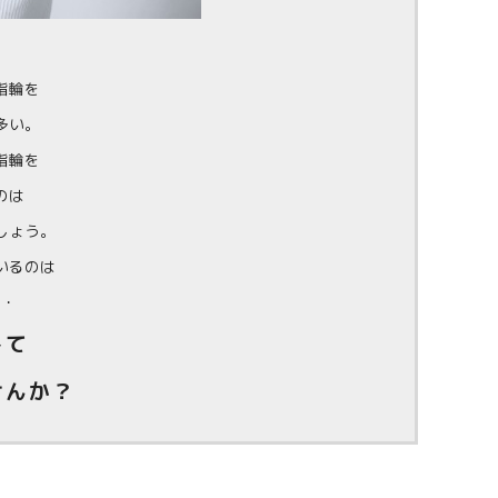
指輪を
多い。
指輪を
のは
しょう。
いるのは
・・
して
せんか？