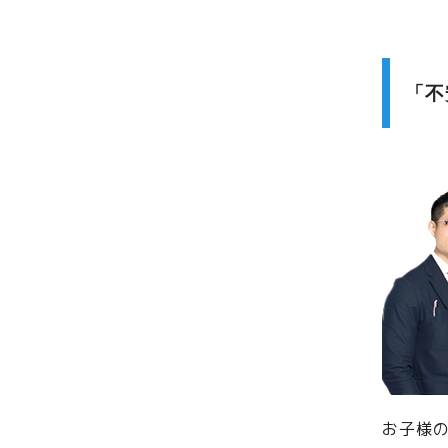
「不
お子様