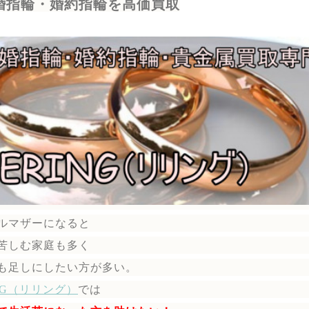
婚指輪・婚約指輪を高価買取
ルマザーになると
苦しむ家庭も多く
も足しにしたい方が多い。
ING（リリング）
では