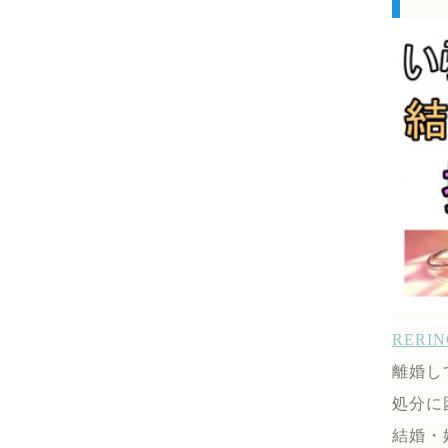
RER
離婚し
処分に
結婚・