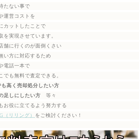
待たない事で
や運営コストを
にカットしたことで
取を実現させています。
店舗に行くのが面倒くさい
無い方に対応するため
や電話一本で
こでも無料で
査定できる。
でも高く売却処分したい方
の足しにしたい方
等々
もお役に立てるよう努力する
ING（リリング）
を
ご検討ください！