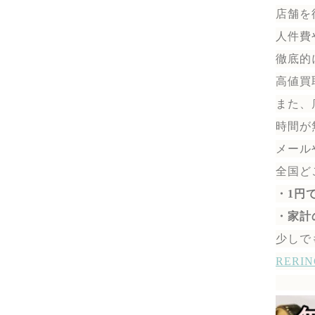
店舗を
人件費
徹底的
高値買
また、
時間が
メール
全国ど
・1円
・家計
少しで
RER