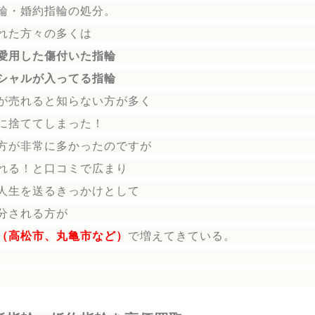
輪
・婚約指輪
の処分。
れた方々の多くは
愛用した傷付いた指輪
シャルが入ってる指輪
が売れると知らない方が多く
に捨ててしまった！
方が非常に多かったのですが
れる！と口コミで広まり
人生を送る
きっかけとして
分される方
が
（高松市、丸亀市など）
で増えてきている。