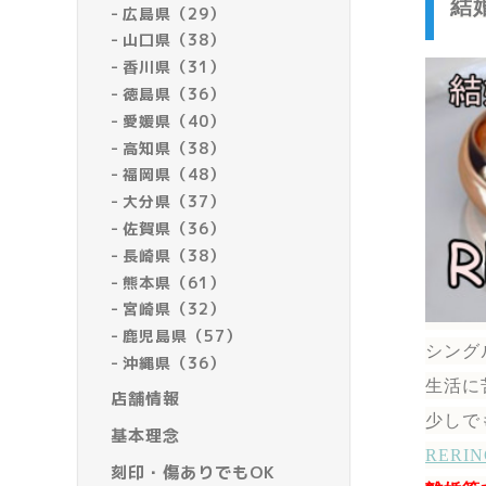
結
広島県（29）
山口県（38）
香川県（31）
徳島県（36）
愛媛県（40）
高知県（38）
福岡県（48）
大分県（37）
佐賀県（36）
長崎県（38）
熊本県（61）
宮崎県（32）
鹿児島県（57）
シング
沖縄県（36）
生活に
店舗情報
少しで
基本理念
RER
刻印・傷ありでもOK