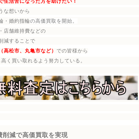
で生活苦になった方を助けたい！
うな想いから
輪・婚約指輪
の
高価買取を開始。
・店舗維持費などの
削減することで
（高松市、丸亀市など）
で
の皆様から
も高く買い取れるよう努力している。
費削減で高価買取を実現