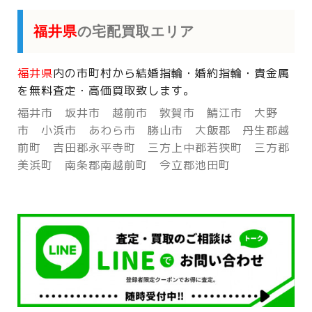
福井県
の宅配買取エリア
福井県
内の市町村から
結婚指輪・婚約指輪・貴金属
を
無料査定・高価買取致します。
福井市 坂井市 越前市 敦賀市 鯖江市 大野
市 小浜市 あわら市 勝山市 大飯郡 丹生郡越
前町 吉田郡永平寺町 三方上中郡若狭町 三方郡
美浜町 南条郡南越前町 今立郡池田町