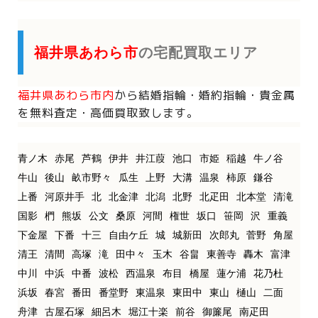
福井県あわら市
の宅配買取エリア
福井県あわら市内
から
結婚指輪・婚約指輪・貴金属
を
無料査定・高価買取致します。
青ノ木
赤尾
芦鶴
伊井
井江葭
池口
市姫
稲越
牛ノ谷
牛山
後山
畝市野々
瓜生
上野
大溝
温泉
柿原
鎌谷
上番
河原井手
北
北金津
北潟
北野
北疋田
北本堂
清滝
国影
椚
熊坂
公文
桑原
河間
権世
坂口
笹岡
沢
重義
下金屋
下番
十三
自由ケ丘
城
城新田
次郎丸
菅野
角屋
清王
清間
高塚
滝
田中々
玉木
谷畠
東善寺
轟木
富津
中川
中浜
中番
波松
西温泉
布目
橋屋
蓮ケ浦
花乃杜
浜坂
春宮
番田
番堂野
東温泉
東田中
東山
樋山
二面
舟津
古屋石塚
細呂木
堀江十楽
前谷
御簾尾
南疋田