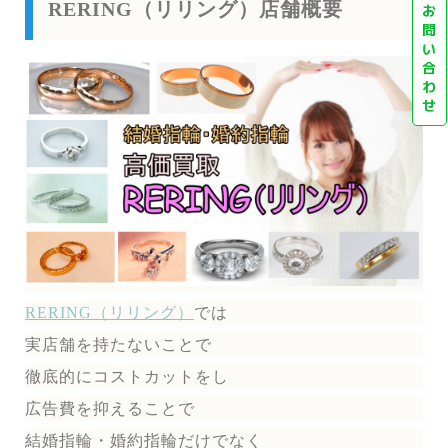
RERING（リリング）店舗概要
お
問
い
合
わ
せ
RERING（リリング）
では
実店舗を持たないことで
徹底的にコストカットをし
広告費を抑えることで
結婚指輪・婚約指輪だけでなく