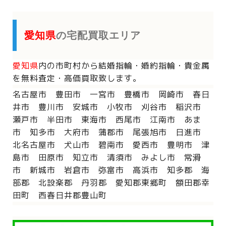
愛知県
の宅配買取エリア
愛知県
内の市町村から
結婚指輪・婚約指輪・貴金属
を
無料査定・高価買取致します。
名古屋市 豊田市 一宮市 豊橋市 岡崎市 春日
井市 豊川市 安城市 小牧市 刈谷市 稲沢市
瀬戸市 半田市 東海市 西尾市 江南市 あま
市 知多市 大府市 蒲郡市 尾張旭市 日進市
北名古屋市 犬山市 碧南市 愛西市 豊明市 津
島市 田原市 知立市 清須市 みよし市 常滑
市 新城市 岩倉市 弥富市 高浜市 知多郡 海
部郡 北設楽郡 丹羽郡 愛知郡東郷町 額田郡幸
田町 西春日井郡豊山町