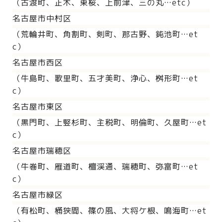
（古渡町、正木、東桜、上前津、三の丸…etc）
名古屋市中村区
（荒輪井町、角割町、剣町、那古野、鈍池町…et
c）
名古屋市西区
（牛島町、歌里町、五才美町、浄心、桝形町…et
c）
名古屋市東区
（黒門町、上竪杉町、主税町、明倫町、久屋町…et
c）
名古屋市瑞穂区
（牛巻町、雁道町、檀渓通、瑞穂町、弥富町…et
c）
名古屋市緑区
（有松町、桶狭間、篠の風、大将ケ根、鳴海町…et