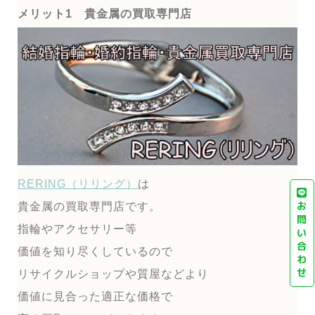
メリット1 貴金属の買取専門店
RERING（リリング）
は
お
貴金属の買取専門店です。
問
指輪やアクセサリー等
い
合
価値を知り尽くしているので
わ
せ
リサイクルショップや質屋などより
価値に見合った適正な価格で