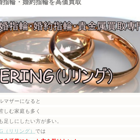
婚指輪・婚約指輪を高価買取
ルマザーになると
苦しむ家庭も多く
も足しにしたい方が多い。
ING（リリング）
では