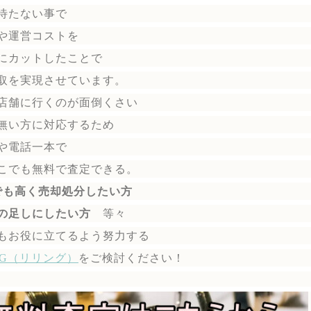
待たない事で
や運営コストを
にカットしたことで
取を実現させています。
店舗に行くのが面倒くさい
無い方に対応するため
や電話一本で
こでも無料で
査定できる。
でも高く売却処分したい方
の足しにしたい方
等々
もお役に立てるよう努力する
ING（リリング）
を
ご検討ください！