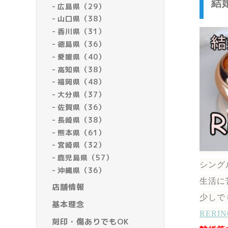
結
広島県（29）
山口県（38）
香川県（31）
徳島県（36）
愛媛県（40）
高知県（38）
福岡県（48）
大分県（37）
佐賀県（36）
長崎県（38）
熊本県（61）
宮崎県（32）
鹿児島県（57）
シング
沖縄県（36）
生活に
店舗情報
少しで
基本理念
RER
刻印・傷ありでもOK