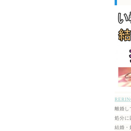
RER
離婚し
処分に
結婚・