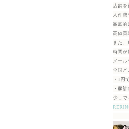
店舗を
人件費
徹底的
高値買
また、
時間が
メール
全国ど
・1円
・家計
少しで
RER