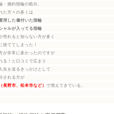
輪
・婚約指輪
の処分。
れた方々の多くは
愛用した傷付いた指輪
シャルが入ってる指輪
が売れると知らない方が多く
に捨ててしまった！
方が非常に多かったのですが
れる！と口コミで広まり
人生を送る
きっかけとして
分される方
が
（長野市、松本市など）
で増えてきている。