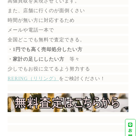
高値買取を実現させています。
また、店舗に行くのが面倒くさい
時間が無い方に対応するため
メールや電話一本で
全国どこでも無料で
査定できる。
・1円でも高く売却処分したい方
・家計の足しにしたい方
等々
少しでもお役に立てるよう努力する
RERING（リリング）
を
ご検討ください！
お