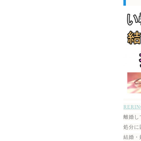
RER
離婚し
処分に
結婚・