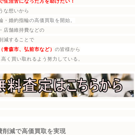
で生活苦になった方を助けたい！
うな想いから
輪・婚約指輪
の
高価買取を開始。
・店舗維持費などの
削減することで
（青森市、弘前市など）
の皆様から
も高く買い取れるよう努力している。
費削減で高価買取を実現