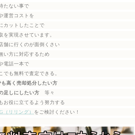
待たない事で
や運営コストを
にカットしたことで
取を実現させています。
店舗に行くのが面倒くさい
無い方に対応するため
や電話一本で
こでも無料で
査定できる。
でも高く売却処分したい方
の足しにしたい方
等々
もお役に立てるよう努力する
ING（リリング）
を
ご検討ください！