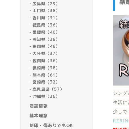
結
広島県（29）
山口県（38）
香川県（31）
徳島県（36）
愛媛県（40）
高知県（38）
福岡県（48）
大分県（37）
佐賀県（36）
長崎県（38）
熊本県（61）
宮崎県（32）
鹿児島県（57）
シング
沖縄県（36）
生活に
店舗情報
少しで
基本理念
RER
刻印・傷ありでもOK