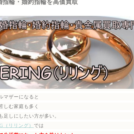
婚指輪・婚約指輪を高価買取
ルマザーになると
苦しむ家庭も多く
も足しにしたい方が多い。
ING（リリング）
では