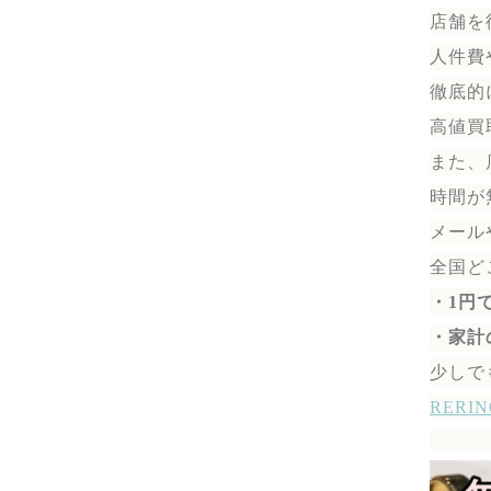
店舗を
人件費
徹底的
高値買
また、
時間が
メール
全国ど
・1円
・家計
少しで
RER