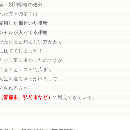
輪
・婚約指輪
の処分。
れた方々の多くは
愛用した傷付いた指輪
シャルが入ってる指輪
が売れると知らない方が多く
に捨ててしまった！
方が非常に多かったのですが
れる！と口コミで広まり
人生を送る
きっかけとして
分される方
が
（青森市、弘前市など）
で増えてきている。