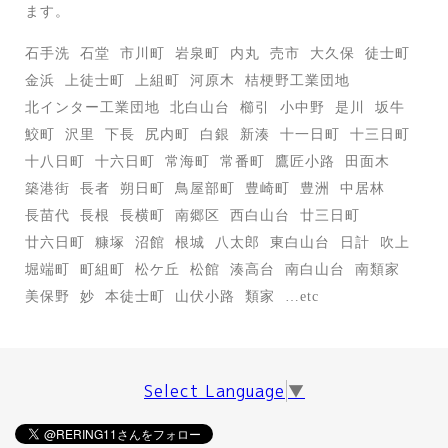
ます。
石手洗
石堂
市川町
岩泉町
内丸
売市
大久保
徒士町
金浜
上徒士町
上組町
河原木
桔梗野工業団地
北インター工業団地
北白山台
櫛引
小中野
是川
坂牛
鮫町
沢里
下長
尻内町
白銀
新湊
十一日町
十三日町
十八日町
十六日町
常海町
常番町
鷹匠小路
田面木
築港街
長者
朔日町
鳥屋部町
豊崎町
豊洲
中居林
長苗代
長根
長横町
南郷区
西白山台
廿三日町
廿六日町
糠塚
沼館
根城
八太郎
東白山台
日計
吹上
堀端町
町組町
松ケ丘
松館
湊高台
南白山台
南類家
美保野
妙
本徒士町
山伏小路
類家
…etc
Select Language
▼