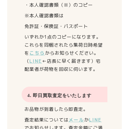
・本人確認書類（※）のコピー
※本人確認書類は
免許証・保険証・パスポート
いずれか1点のコピーになります。
これらを同梱されたら
集荷日時希望
を
こちら
からお知らせください。
（
LINE
←店長に早く届きます）
宅
配業者が荷物を回収に伺います。
4. 即日買取査定をいたします
お品物が到着したら即査定。
査定結果については
メール
か
LINE
でお知らせします。
査定金額にご満