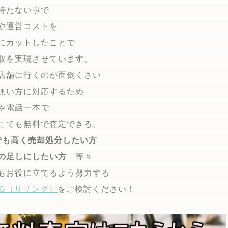
待たない事で
や運営コストを
にカットしたことで
取を実現させています。
店舗に行くのが面倒くさい
無い方に対応するため
や電話一本で
こでも無料で
査定できる。
でも高く売却処分したい方
の足しにしたい方
等々
もお役に立てるよう努力する
ING（リリング）
を
ご検討ください！