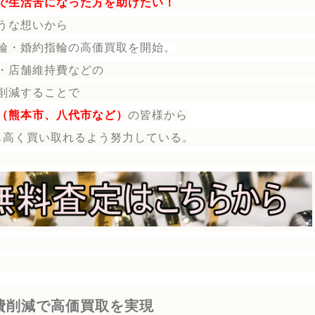
で生活苦になった方を助けたい！
うな想いから
輪・婚約指輪
の
高価買取を開始。
・店舗維持費などの
削減することで
（熊本市、八代市など）
の皆様から
も高く買い取れるよう努力している。
費削減で高価買取を実現