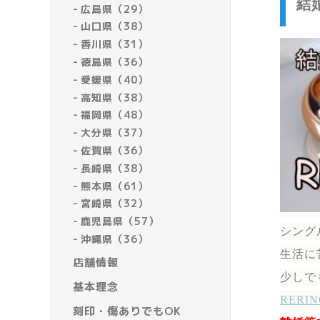
結
広島県（29）
山口県（38）
香川県（31）
徳島県（36）
愛媛県（40）
高知県（38）
福岡県（48）
大分県（37）
佐賀県（36）
長崎県（38）
熊本県（61）
宮崎県（32）
鹿児島県（57）
シング
沖縄県（36）
生活に
店舗情報
少しで
基本理念
RER
刻印・傷ありでもOK