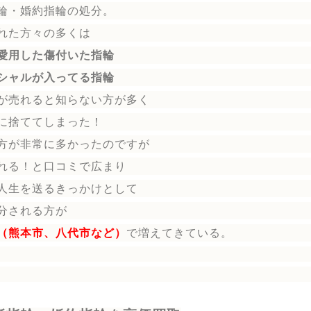
輪
・婚約指輪
の処分。
れた方々の多くは
愛用した傷付いた指輪
シャルが入ってる指輪
が売れると知らない方が多く
に捨ててしまった！
方が非常に多かったのですが
れる！と口コミで広まり
人生を送る
きっかけとして
分される方
が
（熊本市、八代市など）
で増えてきている。