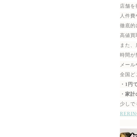
店舗を
人件費
徹底的
高値買
また、
時間が
メール
全国ど
・1円
・家計
少しで
RER