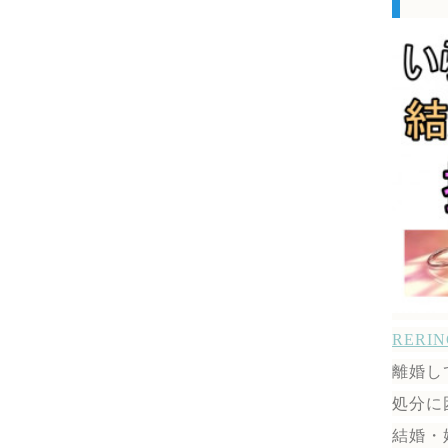
RER
離婚し
処分に
結婚・