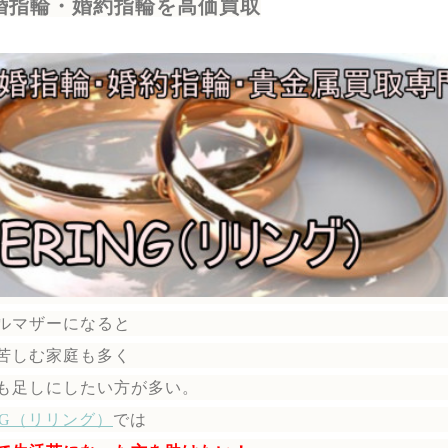
婚指輪・婚約指輪を高価買取
ルマザーになると
苦しむ家庭も多く
も足しにしたい方が多い。
ING（リリング）
では