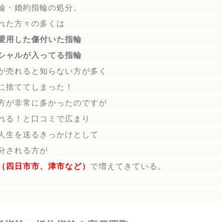
輪
・婚約指輪
の処分。
れた方々の多くは
愛用した傷付いた指輪
シャルが入ってる指輪
が売れると知らない方が多く
に捨ててしまった！
方が非常に多かったのですが
れる！と口コミで広まり
人生を送る
きっかけとして
分される方
が
（四日市市、津市など）
で増えてきている。