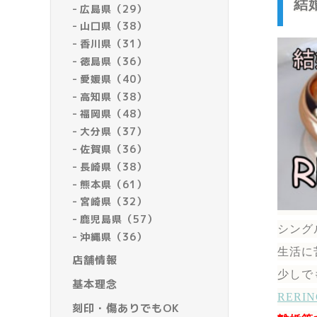
結
広島県（29）
山口県（38）
香川県（31）
徳島県（36）
愛媛県（40）
高知県（38）
福岡県（48）
大分県（37）
佐賀県（36）
長崎県（38）
熊本県（61）
宮崎県（32）
鹿児島県（57）
シング
沖縄県（36）
生活に
店舗情報
少しで
基本理念
RER
刻印・傷ありでもOK