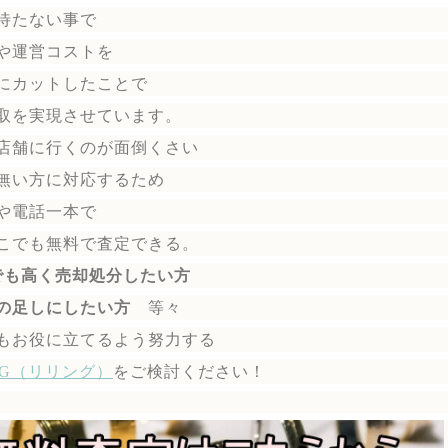
待たない事で
や運営コストを
にカットしたことで
取を実現させています。
店舗に行くのが面倒くさい
無い方に対応するため
や電話一本で
こでも無料で
査定できる。
でも高く売却処分したい方
の足しにしたい方
等々
もお役に立てるよう努力する
ING（リリング）
を
ご検討ください！