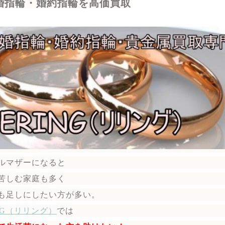
婚指輪・婚約指輪を高価買取
ルマザーになると
苦しむ家庭も多く
も足しにしたい方が多い。
ING（リリング）
では