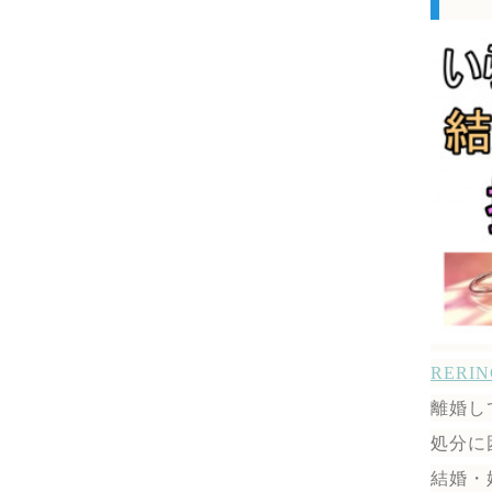
RER
離婚し
処分に
結婚・