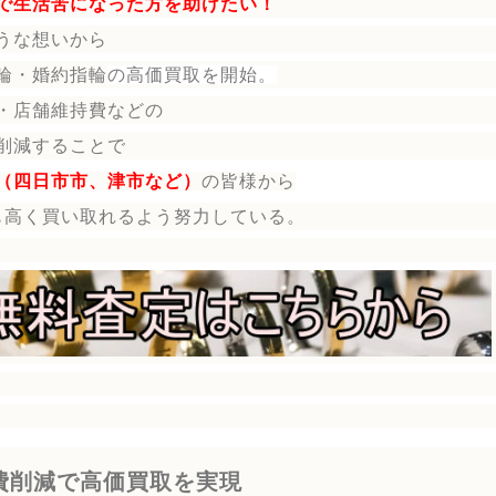
で生活苦になった方を助けたい！
うな想いから
輪・婚約指輪
の
高価買取を開始。
・店舗維持費などの
削減することで
（四日市市、津市など）
の皆様から
も高く買い取れるよう努力している。
費削減で高価買取を実現