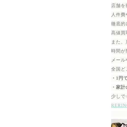
店舗を
人件費
徹底的
高値買
また、
時間が
メール
全国ど
・1円
・家計
少しで
RER