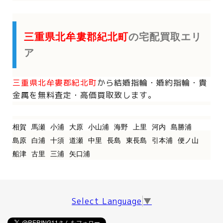
三重県北牟婁郡紀北町
の宅配買取エリ
ア
三重県北牟婁郡紀北町
から
結婚指輪・婚約指輪・貴
金属を
無料査定・高価買取致します。
相賀
馬瀬
小浦
大原
小山浦
海野
上里
河内
島勝浦
島原
白浦
十須
道瀬
中里
長島
東長島
引本浦
便ノ山
船津
古里
三浦
矢口浦
Select Language
▼