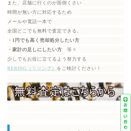
また、店舗に行くのが面倒くさい
時間が無い方に対応するため
メールや電話一本で
全国どこでも無料で
査定できる。
・1円でも高く売却処分したい方
・家計の足しにしたい方
等々
少しでもお役に立てるよう努力する
RERING（リリング）
を
ご検討ください！
お
問
い
合
わ