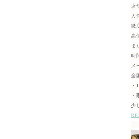
店
人
徹
高
ま
時
メ
全
・
・
少
R