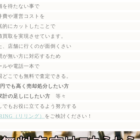
舗を待たない事で
件費や運営コストを
底的にカットしたことで
値買取を実現させています。
た、店舗に行くのが面倒くさい
間が無い方に対応するため
ールや電話一本で
国どこでも無料で
査定できる。
1円でも高く売却処分したい方
家計の足しにしたい方
等々
しでもお役に立てるよう努力する
ERING（リリング）
を
ご検討ください！