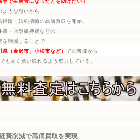
婚等で生活苦になった方を助けたい！
のような想いから
婚指輪・婚約指輪
の
高価買取を開始。
件費・店舗維持費などの
費を削減することで
川県（金沢市、小松市など）
で
の皆様から
円でも高く買い取れるよう努力している。
経費削減で高価買取を実現