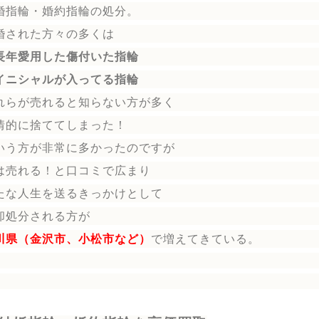
婚指輪
・婚約指輪
の処分。
婚された方々の多くは
長年愛用した傷付いた指輪
イニシャルが入ってる指輪
れらが売れると知らない方が多く
情的に捨ててしまった！
いう方が非常に多かったのですが
は売れる！と口コミで広まり
たな人生を送る
きっかけとして
却処分される方
が
川県（金沢市、小松市など）
で増えてきている。