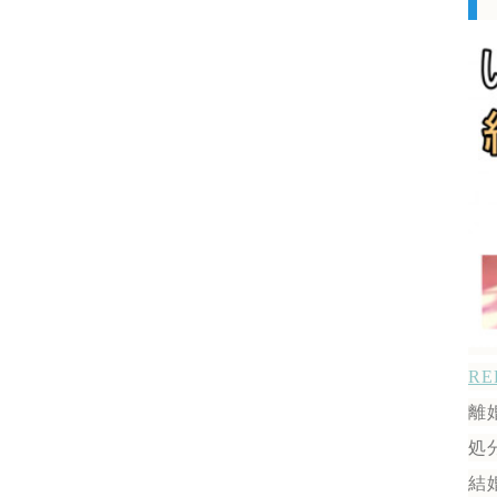
R
離
処
結