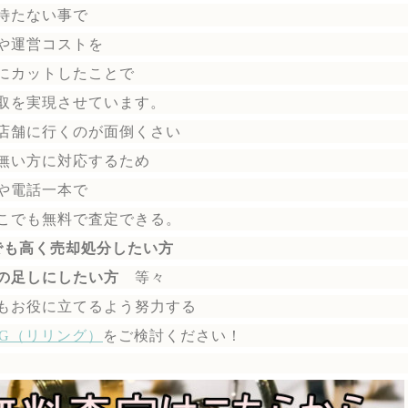
待たない事で
や運営コストを
にカットしたことで
取を実現させています。
店舗に行くのが面倒くさい
無い方に対応するため
や電話一本で
こでも無料で
査定できる。
でも高く売却処分したい方
の足しにしたい方
等々
もお役に立てるよう努力する
ING（リリング）
を
ご検討ください！