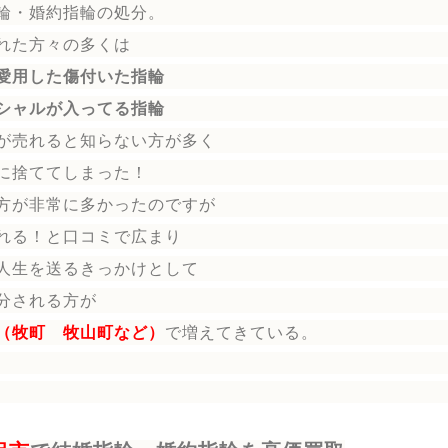
輪
・婚約指輪
の処分。
れた方々の多くは
愛用した傷付いた指輪
シャルが入ってる指輪
が売れると知らない方が多く
に捨ててしまった！
方が非常に多かったのですが
れる！と口コミで広まり
人生を送る
きっかけとして
分される方
が
（牧町 牧山町など）
で増えてきている。