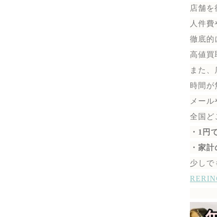
店舗を
人件費
徹底的
高値買
また、
時間が
メール
全国ど
・1円
・家計
少しで
RER