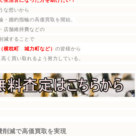
で生活苦になった方を助けたい！
うな想いから
輪・婚約指輪
の
高価買取を開始。
・店舗維持費などの
削減することで
（横枕町 城力町など）
の皆様から
も高く買い取れるよう努力している。
費削減で高価買取を実現