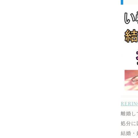
RER
離婚し
処分に
結婚・