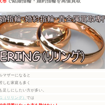
沢市
で結婚指輪・婚約指輪を高価買取
ルマザーになると
苦しむ家庭も多く
も足しにしたい方が多い。
ING（リリング）
では