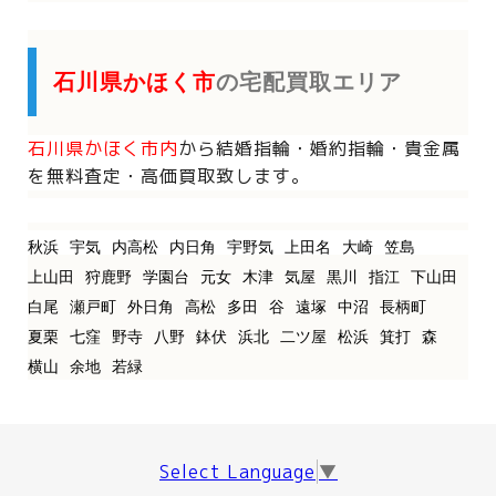
石川県かほく市
の宅配買取エリア
石川県かほく市内
から
結婚指輪・婚約指輪・貴金属
を
無料査定・高価買取致します。
秋浜
宇気
内高松
内日角
宇野気
上田名
大崎
笠島
上山田
狩鹿野
学園台
元女
木津
気屋
黒川
指江
下山田
白尾
瀬戸町
外日角
高松
多田
谷
遠塚
中沼
長柄町
夏栗
七窪
野寺
八野
鉢伏
浜北
二ツ屋
松浜
箕打
森
横山
余地
若緑
Select Language
▼