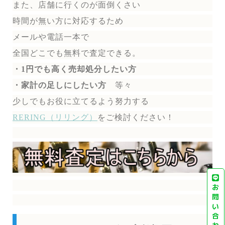
また、店舗に行くのが面倒くさい
時間が無い方に対応するため
メールや電話一本で
全国どこでも無料で
査定できる。
・1円でも高く売却処分したい方
・家計の足しにしたい方
等々
少しでもお役に立てるよう努力する
RERING（リリング）
を
ご検討ください！
お
問
い
合