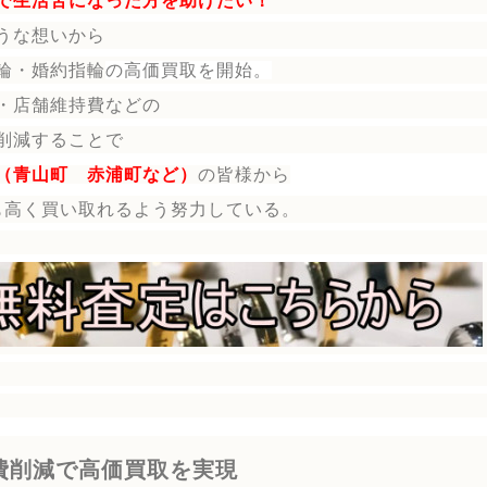
で生活苦になった方を助けたい！
うな想いから
輪・婚約指輪
の
高価買取を開始。
・店舗維持費などの
削減することで
（青山町 赤浦町など）
の皆様から
も高く買い取れるよう努力している。
費削減で高価買取を実現