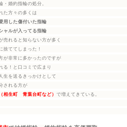
輪
・婚約指輪
の処分。
れた方々の多くは
愛用した傷付いた指輪
シャルが入ってる指輪
が売れると知らない方が多く
に捨ててしまった！
方が非常に多かったのですが
れる！と口コミで広まり
人生を送る
きっかけとして
分される方
が
（相生町 青葉台町など）
で増えてきている。