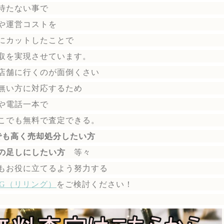
待たない事で
や運営コストを
にカットしたことで
取を実現させています。
店舗に行くのが面倒くさい
無い方に対応するため
や電話一本で
こでも無料で
査定できる。
でも高く売却処分したい方
の足しにしたい方
等々
もお役に立てるよう努力する
ING（リリング）
を
ご検討ください！