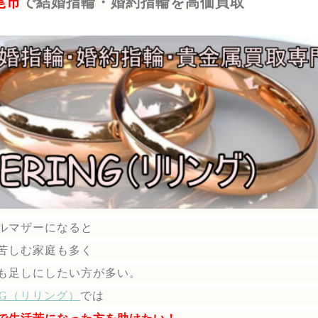
尾市
で結婚指輪・婚約指輪を高価買取
ルマザーになると
苦しむ家庭も多く
も足しにしたい方が多い。
ING（リリング）
では