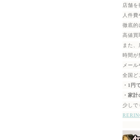
店舗を
人件費
徹底的
高値買
また、
時間が
メール
全国ど
・1円
・家計
少しで
RER