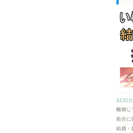
RER
離婚し
処分に
結婚・