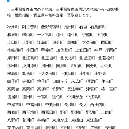
三重県鈴鹿市内の全地域、三重県鈴鹿市周辺の地域からも結婚指
輪・婚約指輪・貴金属を無料査定・買取致します。
秋永町
阿古曽町
飯野寺家町
池田町
石垣
石薬師町
和泉町
磯山町
一ノ宮町
稲生
稲生町
伊船町
五祝町
上田町
上野町
江島町
追分町
越知町
大久保町
岡田町
小岐須町
小田町
甲斐町
加佐登町
上箕田町
神戸
岸岡町
岸田町
北江島町
北玉垣町
北長太町
北堀江町
北若松町
木田町
汲川原町
河田町
国府町
郡山町
国分町
小社町
桜島町
算所町
下大久保町
下箕田町
庄野町
庄野東
白子町
寺家町
地子町
自由ヶ丘
末広町
須賀町
住吉町
高岡台
高岡町
高塚町
竹野町
長法寺町
津賀町
椿一宮町
徳居町
徳田町
十宮町
道伯町
中旭が丘
中江島町
中瀬古町
中冨田町
中箕田町
長澤町
長太
西庄内町
西條町
西玉垣町
西冨田町
野町
野村町
野辺町
土師町
八野町
花川町
林崎町
東旭が丘
東磯山
東江島町
東庄内町
東玉垣町
肥田町
平田町
平野町
広瀬町
深溝町