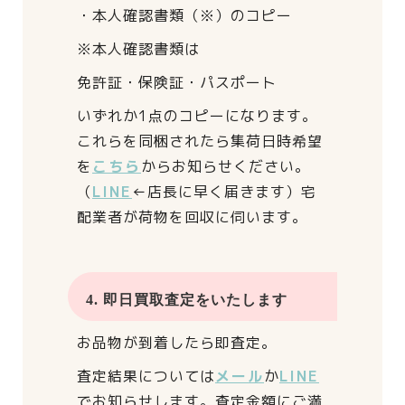
・本人確認書類（※）のコピー
※本人確認書類は
免許証・保険証・パスポート
いずれか1点のコピーになります。
これらを同梱されたら
集荷日時希望
を
こちら
からお知らせください。
（
LINE
←店長に早く届きます）
宅
配業者が荷物を回収に伺います。
4. 即日買取査定をいたします
お品物が到着したら即査定。
査定結果については
メール
か
LINE
でお知らせします。
査定金額にご満