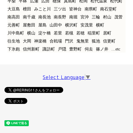
平柴
平林
広瀬
広田
穂保
真島町
松岡
松代温泉
松代町
大豆島
檀田
みこと川
三ツ出
皆神台
南県町
南石堂町
南高田
南千歳
南長池
南長野
南堀
宮沖
三輪
村山
茂菅
元善町
屋敷田
屋島
山田中
横沢町
安茂里
横町
川中島町
横山
淀ケ橋
若里
若槻
若穂
稲里町
居町
往生地
大岡
神楽橋
合戦場
門沢
鬼無里
狐池
信更町
下氷鉋
信州新町
諏訪町
戸隠
豊野町
伺去
篠ノ井
…etc
Select Language
▼