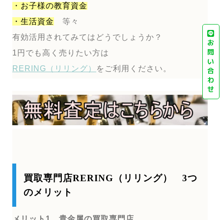
・お子様の教育資金
・生活資金
等々
有効活用されてみてはどうでしょうか？
お
問
1円でも高く売りたい方は
い
RERING（リリング）
をご利用ください。
合
わ
せ
買取専門店RERING（リリング） 3つ
のメリット
メリット1 貴金属の買取専門店