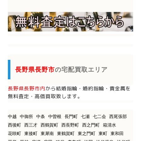
長野県長野市
の宅配買取エリア
長野県長野市内
から
結婚指輪・婚約指輪・貴金属を
無料査定・高価買取致します。
中越
中御所
中条
中曽根
長門町
七瀬
七二会
西尾張部
西後町
西三才
西鶴賀町
西長野町
西之門町
箱清水
花咲町
東後町
東犀南
東鶴賀町
東之門町
東町
東和田