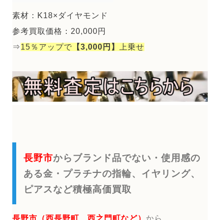
素材：K18×ダイヤモンド
参考買取価格：20,000円
⇒
15％アップで
【3,000円】
上乗せ
長野市
からブランド品でない・使用感の
ある金・プラチナの指輪、イヤリング、
ピアスなど積極高価買取
長野市（西長野町 西之門町など）
から