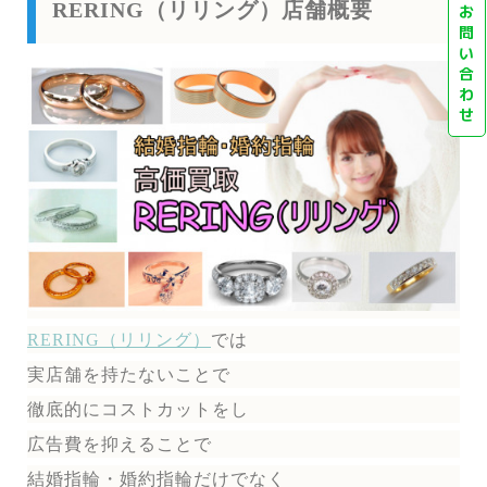
RERING（リリング）店舗概要
お
問
い
合
わ
せ
RERING（リリング）
では
実店舗を持たないことで
徹底的にコストカットをし
広告費を抑えることで
結婚指輪・婚約指輪だけでなく