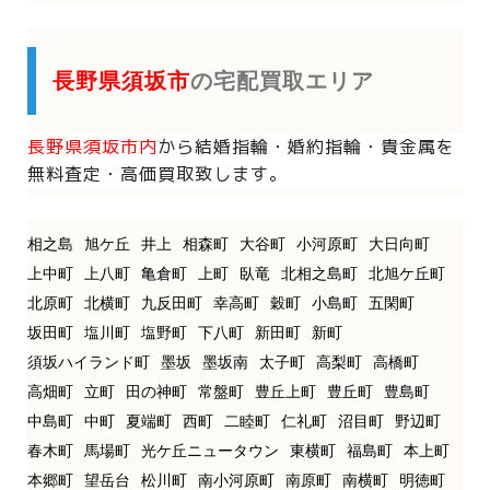
長野県須坂市
の宅配買取エリア
長野県須坂市内
から
結婚指輪・婚約指輪・貴金属を
無料査定・高価買取致します。
相之島
旭ケ丘
井上
相森町
大谷町
小河原町
大日向町
上中町
上八町
亀倉町
上町
臥竜
北相之島町
北旭ケ丘町
北原町
北横町
九反田町
幸高町
穀町
小島町
五閑町
坂田町
塩川町
塩野町
下八町
新田町
新町
須坂ハイランド町
墨坂
墨坂南
太子町
高梨町
高橋町
高畑町
立町
田の神町
常盤町
豊丘上町
豊丘町
豊島町
中島町
中町
夏端町
西町
二睦町
仁礼町
沼目町
野辺町
春木町
馬場町
光ケ丘ニュータウン
東横町
福島町
本上町
本郷町
望岳台
松川町
南小河原町
南原町
南横町
明徳町