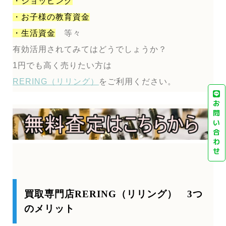
・ショッピング
・お子様の教育資金
・生活資金
等々
有効活用されてみてはどうでしょうか？
1円でも高く売りたい方は
RERING（リリング）
をご利用ください。
お
問
い
合
わ
せ
買取専門店RERING（リリング） 3つ
のメリット