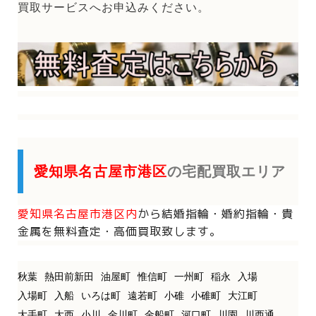
買取サービスへお申込みください。
愛知県名古屋市港区
の宅配買取エリア
愛知県名古屋市港区内
から
結婚指輪・婚約指輪・貴
金属を
無料査定・高価買取致します。
秋葉
熱田前新田
油屋町
惟信町
一州町
稲永
入場
入場町
入船
いろは町
遠若町
小碓
小碓町
大江町
大手町
大西
小川
金川町
金船町
河口町
川園
川西通