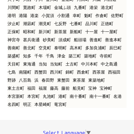
川間町
寛政町
木場町
金城ふ頭
九番町
港栄
港北町
港明
港陽
港楽
小賀須
小割通
幸町
魁町
作倉町
佐野町
汐止町
潮凪町
潮見町
七反野
七番町
品川町
正徳町
正保町
昭和町
新川町
新茶屋
新船町
十一屋
十一屋町
神宮寺
甚兵衛通
砂美町
須成町
船頭場
善進町
善進本町
善南町
善北町
空見町
泰明町
高木町
多加良浦町
辰巳町
築盛町
知多
千年
千鳥
津金
築三町
築地町
寺前町
天目町
東海通
当知
当知町
土古町
中川本町
中之島通
七島
南陽町
西蟹田
西川町
錦町
西倉町
西茶屋
西福田
野跡
八百島
浜
春田野
東蟹田
東茶屋
東築地町
東土古町
福田
福屋
藤高
藤前
船見町
宝神
宝神町
本宮新町
本宮町
丸池町
港町
南十番町
南十一番町
名港
名四町
明正
本星崎町
竜宮町
Select Language
▼