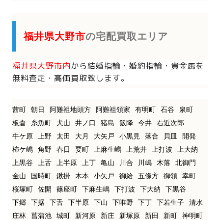
福井県大野市
の宅配買取エリア
福井県大野市内
から
結婚指輪・婚約指輪・貴金属を
無料査定・高価買取致します。
茜町
朝日
阿難祖地頭方
阿難祖領家
有明町
石谷
泉町
板倉
糸魚町
犬山
井ノ口
猪島
飯降
今井
右近次郎
牛ケ原
上野
太田
大月
大矢戸
小黒見
落合
貝皿
開発
柿ケ嶋
角野
春日
要町
上麻生嶋
上荒井
上打波
上大納
上黒谷
上舌
上半原
上丁
亀山
川合
川嶋
木落
北御門
金山
国時町
鍬掛
木本
小矢戸
御給
五條方
御領
幸町
桜塚町
佐開
篠座町
下麻生嶋
下打波
下大納
下黒谷
下郷
下据
下舌
下半原
下山
下唯野
下丁
下若生子
清水
庄林
菖蒲池
城町
新河原
新庄
新塚原
新田
新町
神明町