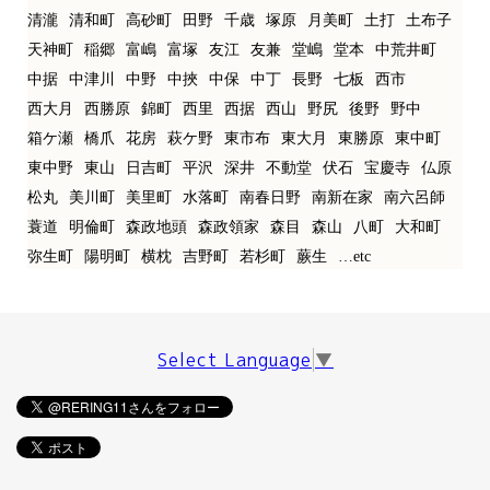
清瀧
清和町
高砂町
田野
千歳
塚原
月美町
土打
土布子
天神町
稲郷
富嶋
富塚
友江
友兼
堂嶋
堂本
中荒井町
中据
中津川
中野
中挾
中保
中丁
長野
七板
西市
西大月
西勝原
錦町
西里
西据
西山
野尻
後野
野中
箱ケ瀬
橋爪
花房
萩ケ野
東市布
東大月
東勝原
東中町
東中野
東山
日吉町
平沢
深井
不動堂
伏石
宝慶寺
仏原
松丸
美川町
美里町
水落町
南春日野
南新在家
南六呂師
蓑道
明倫町
森政地頭
森政領家
森目
森山
八町
大和町
弥生町
陽明町
横枕
吉野町
若杉町
蕨生
…etc
Select Language
▼