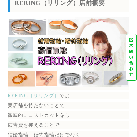
RERING（リリング）店舗概要
お
問
い
合
わ
せ
RERING（リリング）
では
実店舗を持たないことで
徹底的にコストカットをし
広告費を抑えることで
結婚指輪・婚約指輪だけでなく