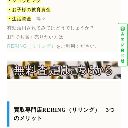
・ショッピング
・お子様の教育資金
・生活資金
等々
有効活用されてみてはどうでしょうか？
お
1円でも高く売りたい方は
問
い
RERING（リリング）
をご利用ください。
合
わ
せ
買取専門店RERING（リリング） 3つ
のメリット