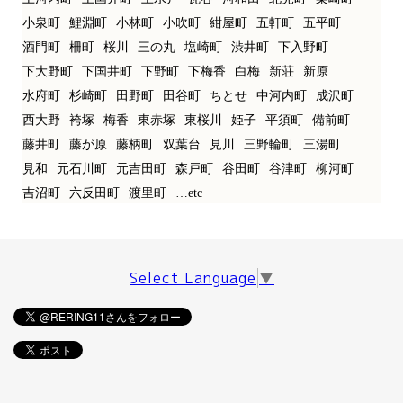
小泉町
鯉淵町
小林町
小吹町
紺屋町
五軒町
五平町
酒門町
柵町
桜川
三の丸
塩崎町
渋井町
下入野町
下大野町
下国井町
下野町
下梅香
白梅
新荘
新原
水府町
杉崎町
田野町
田谷町
ちとせ
中河内町
成沢町
西大野
袴塚
梅香
東赤塚
東桜川
姫子
平須町
備前町
藤井町
藤が原
藤柄町
双葉台
見川
三野輪町
三湯町
見和
元石川町
元吉田町
森戸町
谷田町
谷津町
柳河町
吉沼町
六反田町
渡里町
…etc
Select Language
▼