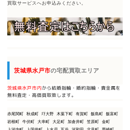
買取サービスへお申込みください。
茨城県水戸市
の宅配買取エリア
茨城県水戸市内
から
結婚指輪・婚約指輪・貴金属を
無料査定・高価買取致します。
赤尾関町
秋成町
圷大野
木葉下町
有賀町
飯島町
飯富町
岩根町
牛伏町
大串町
大足町
加倉井町
笠原町
金町
上河内町
上国井町
上水戸
瓦谷
河和田
北見町
栗崎町