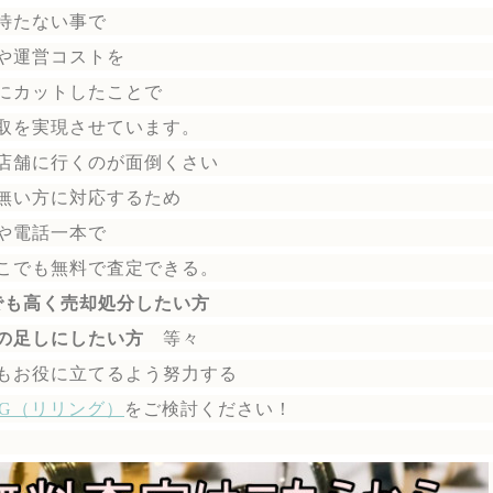
待たない事で
や運営コストを
にカットしたことで
取を実現させています。
店舗に行くのが面倒くさい
無い方に対応するため
や電話一本で
こでも無料で
査定できる。
でも高く売却処分したい方
の足しにしたい方
等々
もお役に立てるよう努力する
ING（リリング）
を
ご検討ください！