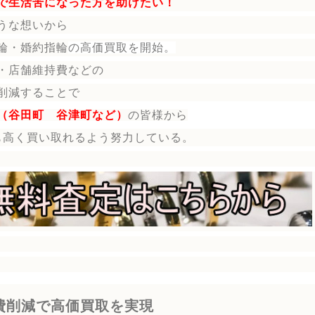
で生活苦になった方を助けたい！
うな想いから
輪・婚約指輪
の
高価買取を開始。
・店舗維持費などの
削減することで
（谷田町 谷津町など）
の皆様から
も高く買い取れるよう努力している。
費削減で高価買取を実現