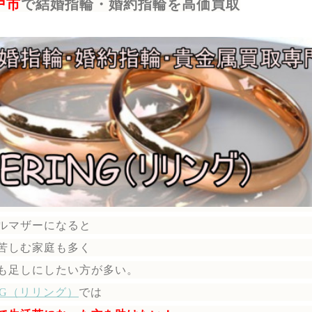
戸市
で結婚指輪・婚約指輪を高価買取
ルマザーになると
苦しむ家庭も多く
も足しにしたい方が多い。
ING（リリング）
では