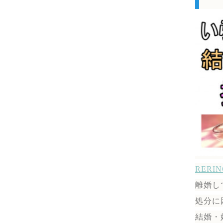
RER
離婚し
処分に
結婚・