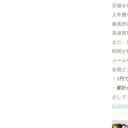
店舗を
人件費
徹底的
高値買
また、
時間が
メール
全国ど
・1円
・家計
少しで
RER