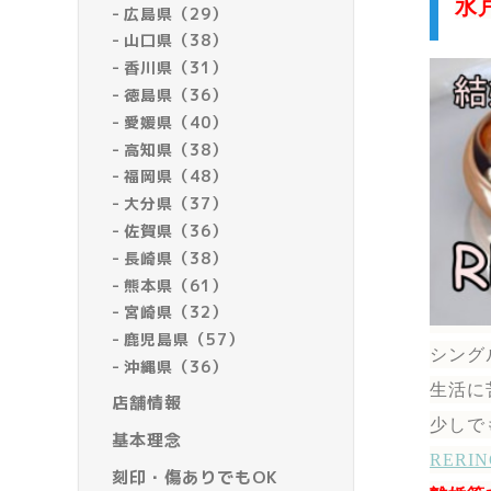
水
広島県（29）
山口県（38）
香川県（31）
徳島県（36）
愛媛県（40）
高知県（38）
福岡県（48）
大分県（37）
佐賀県（36）
長崎県（38）
熊本県（61）
宮崎県（32）
鹿児島県（57）
シング
沖縄県（36）
生活に
店舗情報
少しで
基本理念
RER
刻印・傷ありでもOK