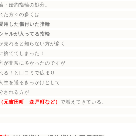
輪
・婚約指輪
の処分。
れた方々の多くは
愛用した傷付いた指輪
シャルが入ってる指輪
が売れると知らない方が多く
に捨ててしまった！
方が非常に多かったのですが
れる！と口コミで広まり
人生を送る
きっかけとして
分される方
が
（元吉田町 森戸町など）
で増えてきている。