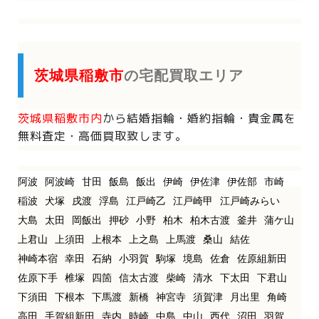
茨城県稲敷市
の宅配買取エリア
茨城県稲敷市内
から
結婚指輪・婚約指輪・貴金属を
無料査定・高価買取致します。
阿波
阿波崎
甘田
飯島
飯出
伊崎
伊佐津
伊佐部
市崎
稲波
犬塚
戌渡
浮島
江戸崎乙
江戸崎甲
江戸崎みらい
大島
太田
岡飯出
押砂
小野
柏木
柏木古渡
釜井
蒲ケ山
上君山
上須田
上根本
上之島
上馬渡
桑山
結佐
神崎本宿
幸田
石納
小羽賀
駒塚
境島
佐倉
佐原組新田
佐原下手
椎塚
四箇
信太古渡
柴崎
清水
下太田
下君山
下須田
下根本
下馬渡
新橋
神宮寺
須賀津
月出里
角崎
高田
手賀組新田
寺内
時崎
中島
中山
西代
沼田
羽賀