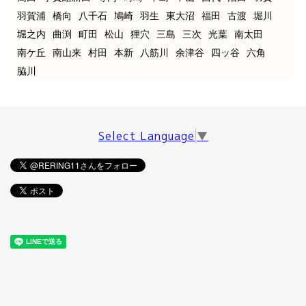
羽賀浦
橋向
八千石
鳩崎
羽生
東大沼
福田
古渡
堀川
堀之内
曲渕
町田
松山
狸穴
三島
三次
光葉
南太田
南ケ丘
南山来
村田
本新
八筋川
余津谷
四ッ谷
六角
脇川
Select Language
▼