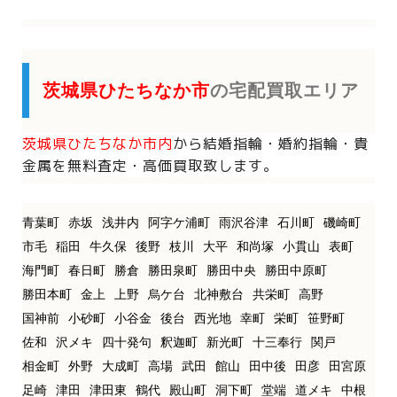
茨城県ひたちなか市
の宅配買取エリア
茨城県ひたちなか市内
から
結婚指輪・婚約指輪・貴
金属を
無料査定・高価買取致します。
青葉町
赤坂
浅井内
阿字ケ浦町
雨沢谷津
石川町
磯崎町
市毛
稲田
牛久保
後野
枝川
大平
和尚塚
小貫山
表町
海門町
春日町
勝倉
勝田泉町
勝田中央
勝田中原町
勝田本町
金上
上野
烏ケ台
北神敷台
共栄町
高野
国神前
小砂町
小谷金
後台
西光地
幸町
栄町
笹野町
佐和
沢メキ
四十発句
釈迦町
新光町
十三奉行
関戸
相金町
外野
大成町
高場
武田
館山
田中後
田彦
田宮原
足崎
津田
津田東
鶴代
殿山町
洞下町
堂端
道メキ
中根