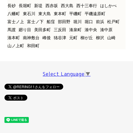
長砂
長堀町
新堤
西赤坂
西大島
西十三奉行
はしかべ
八幡町
東石川
東大島
東本町
平磯町
平磯遠原町
富士ノ上
富士ノ下
船窪
部田野
堀川
堀口
前浜
松戸町
馬渡
廻り目
美田多町
三反田
湊泉町
湊中央
湊中原
湊本町
南神敷台
峰後
狢谷津
元町
柳が丘
柳沢
山崎
山ノ上町
和田町
Select Language
▼