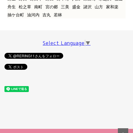
舟生
松之草
南町
宮の郷
三美
盛金
諸沢
山方
家和楽
抽ケ台町
油河内
吉丸
若林
Select Language
▼