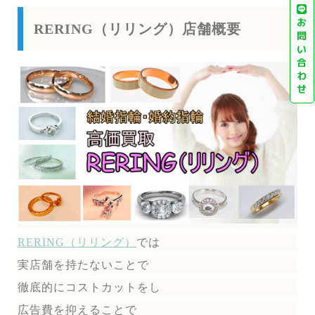
お
RERING（リリング）店舗概要
問
い
合
わ
せ
RERING（リリング）
では
実店舗を持たないことで
徹底的にコストカットをし
広告費を抑えることで