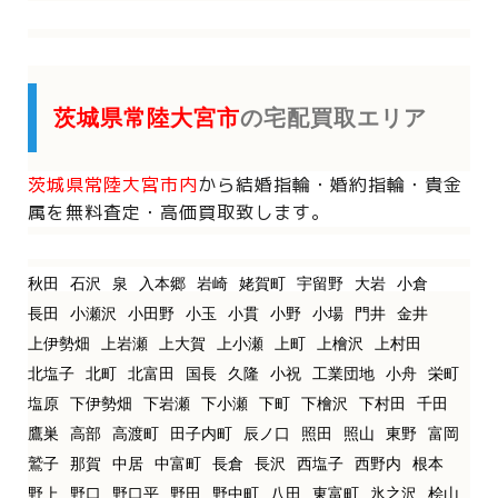
茨城県常陸大宮市
の宅配買取エリア
茨城県常陸大宮市内
から
結婚指輪・婚約指輪・貴金
属を
無料査定・高価買取致します。
秋田
石沢
泉
入本郷
岩崎
姥賀町
宇留野
大岩
小倉
長田
小瀬沢
小田野
小玉
小貫
小野
小場
門井
金井
上伊勢畑
上岩瀬
上大賀
上小瀬
上町
上檜沢
上村田
北塩子
北町
北富田
国長
久隆
小祝
工業団地
小舟
栄町
塩原
下伊勢畑
下岩瀬
下小瀬
下町
下檜沢
下村田
千田
鷹巣
高部
高渡町
田子内町
辰ノ口
照田
照山
東野
富岡
鷲子
那賀
中居
中富町
長倉
長沢
西塩子
西野内
根本
野上
野口
野口平
野田
野中町
八田
東富町
氷之沢
桧山