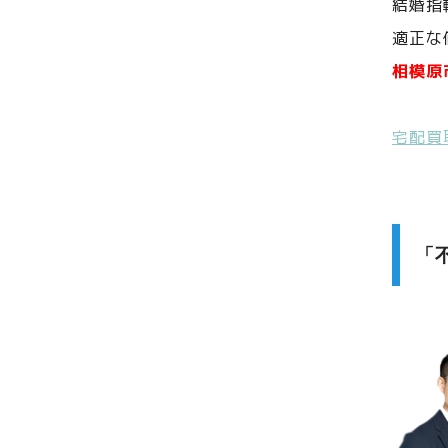
結婚指
適正な
相模原
宅配買
「