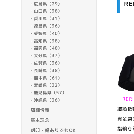
R
広島県（29）
山口県（38）
香川県（31）
徳島県（36）
愛媛県（40）
高知県（38）
福岡県（48）
大分県（37）
佐賀県（36）
長崎県（38）
熊本県（61）
宮崎県（32）
鹿児島県（57）
「RE
沖縄県（36）
結婚指
店舗情報
貴金属
基本理念
指輪を
刻印・傷ありでもOK