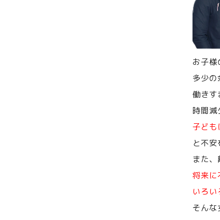
お子様
多少の
働きす
時間減
子ども
と不安
また、
将来に
いろい
そんな