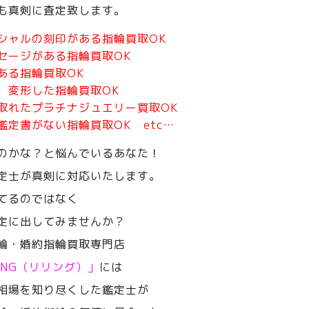
も真剣に査定致します。
シャルの刻印がある指輪買取OK
セージがある指輪買取OK
ある指輪買取OK
、変形した指輪買取OK
取れたプラチナジュエリー買取OK
鑑定書がない指輪買取OK etc…
のかな？と悩んでいるあなた！
定士が真剣に対応いたします。
てるのではなく
定に出してみませんか？
輪・婚約指輪買取専門店
RING（リリング）」
には
相場を知り尽くした鑑定士が