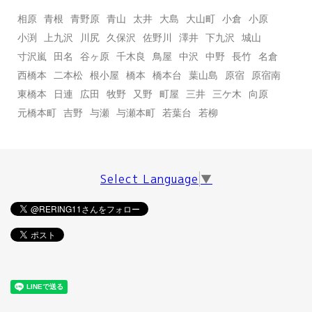
相原
青根
青野原
青山
太井
大島
大山町
小倉
小原
小渕
上九沢
川尻
久保沢
佐野川
澤井
下九沢
城山
寸沢嵐
田名
谷ヶ原
千木良
鳥屋
中沢
中野
長竹
名倉
西橋本
二本松
根小屋
橋本
橋本台
葉山島
原宿
原宿南
東橋本
日連
広田
牧野
又野
町屋
三井
三ケ木
向原
元橋本町
吉野
与瀬
与瀬本町
若葉台
若柳
Select Language
▼