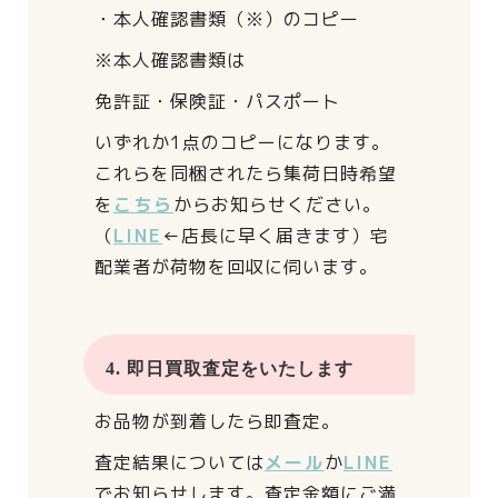
・本人確認書類（※）のコピー
※本人確認書類は
免許証・保険証・パスポート
いずれか1点のコピーになります。
これらを同梱されたら
集荷日時希望
を
こちら
からお知らせください。
（
LINE
←店長に早く届きます）
宅
配業者が荷物を回収に伺います。
4. 即日買取査定をいたします
お品物が到着したら即査定。
査定結果については
メール
か
LINE
でお知らせします。
査定金額にご満