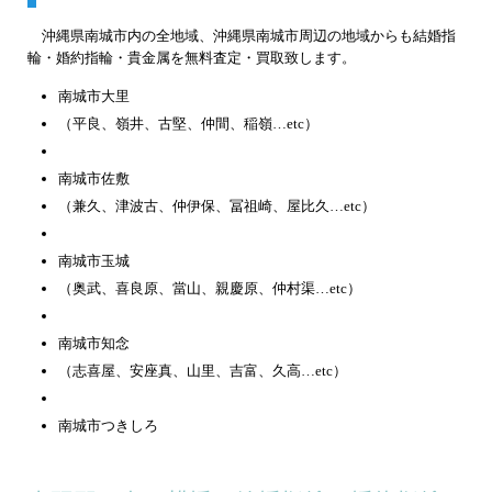
沖縄県南城市内の全地域、沖縄県南城市周辺の地域からも結婚指
輪・婚約指輪・貴金属を無料査定・買取致します。
南城市大里
（平良、嶺井、古堅、仲間、稲嶺…etc）
南城市佐敷
（兼久、津波古、仲伊保、冨祖崎、屋比久…etc）
南城市玉城
（奥武、喜良原、當山、親慶原、仲村渠…etc）
南城市知念
（志喜屋、安座真、山里、吉富、久高…etc）
南城市つきしろ