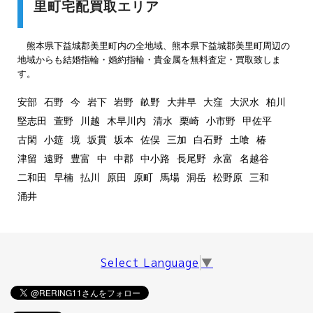
里町宅配買取エリア
熊本県下益城郡美里町内の全地域、熊本県下益城郡美里町周辺の
地域からも結婚指輪・婚約指輪・貴金属を無料査定・買取致しま
す。
安部
石野
今
岩下
岩野
畝野
大井早
大窪
大沢水
柏川
堅志田
萱野
川越
木早川内
清水
栗崎
小市野
甲佐平
古閑
小筵
境
坂貫
坂本
佐俣
三加
白石野
土喰
椿
津留
遠野
豊富
中
中郡
中小路
長尾野
永富
名越谷
二和田
早楠
払川
原田
原町
馬場
洞岳
松野原
三和
涌井
Select Language
▼