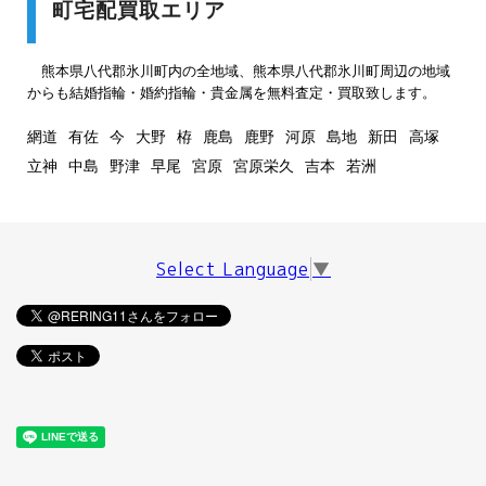
町宅配買取エリア
熊本県八代郡氷川町内の全地域、熊本県八代郡氷川町周辺の地域
からも結婚指輪・婚約指輪・貴金属を無料査定・買取致します。
網道
有佐
今
大野
栫
鹿島
鹿野
河原
島地
新田
高塚
立神
中島
野津
早尾
宮原
宮原栄久
吉本
若洲
Select Language
▼