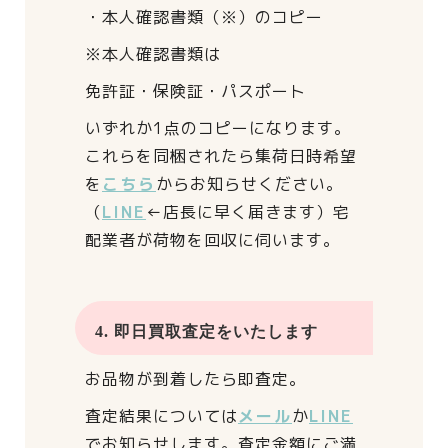
・本人確認書類（※）のコピー
※本人確認書類は
免許証・保険証・パスポート
いずれか1点のコピーになります。
これらを同梱されたら
集荷日時希望
を
こちら
からお知らせください。
（
LINE
←店長に早く届きます）
宅
配業者が荷物を回収に伺います。
4. 即日買取査定をいたします
お品物が到着したら即査定。
査定結果については
メール
か
LINE
でお知らせします。
査定金額にご満