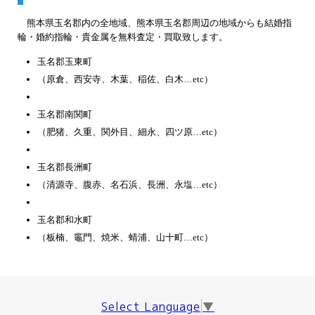
熊本県玉名郡内の全地域、熊本県玉名郡周辺の地域からも結婚指
輪・婚約指輪・貴金属を無料査定・買取致します。
玉名郡玉東町
（原倉、西安寺、木葉、稲佐、白木…etc）
玉名郡南関町
（肥猪、久重、関外目、細永、四ツ原…etc）
玉名郡長洲町
（清源寺、腹赤、名石浜、長洲、永塩…etc）
玉名郡和水町
（板楠、竈門、焼米、蜻浦、山十町…etc）
Select Language
▼