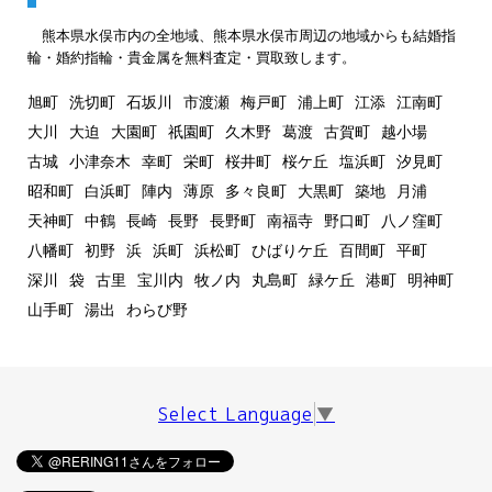
熊本県水俣市内の全地域、熊本県水俣市周辺の地域からも結婚指
輪・婚約指輪・貴金属を無料査定・買取致します。
旭町
洗切町
石坂川
市渡瀬
梅戸町
浦上町
江添
江南町
大川
大迫
大園町
祇園町
久木野
葛渡
古賀町
越小場
古城
小津奈木
幸町
栄町
桜井町
桜ケ丘
塩浜町
汐見町
昭和町
白浜町
陣内
薄原
多々良町
大黒町
築地
月浦
天神町
中鶴
長崎
長野
長野町
南福寺
野口町
八ノ窪町
八幡町
初野
浜
浜町
浜松町
ひばりケ丘
百間町
平町
深川
袋
古里
宝川内
牧ノ内
丸島町
緑ケ丘
港町
明神町
山手町
湯出
わらび野
Select Language
▼