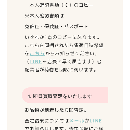
・本人確認書類（※）のコピー
※本人確認書類は
免許証・保険証・パスポート
いずれか1点のコピーになります。
これらを同梱されたら
集荷日時希望
を
こちら
からお知らせください。
（
LINE
←店長に早く届きます）
宅
配業者が荷物を回収に伺います。
4. 即日買取査定をいたします
お品物が到着したら即査定。
査定結果については
メール
か
LINE
でお知らせします。
査定金額にご満