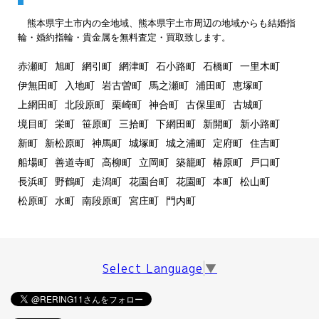
熊本県宇土市内の全地域、熊本県宇土市周辺の地域からも結婚指
輪・婚約指輪・貴金属を無料査定・買取致します。
赤瀬町
旭町
網引町
網津町
石小路町
石橋町
一里木町
伊無田町
入地町
岩古曽町
馬之瀬町
浦田町
恵塚町
上網田町
北段原町
栗崎町
神合町
古保里町
古城町
境目町
栄町
笹原町
三拾町
下網田町
新開町
新小路町
新町
新松原町
神馬町
城塚町
城之浦町
定府町
住吉町
船場町
善道寺町
高柳町
立岡町
築籠町
椿原町
戸口町
長浜町
野鶴町
走潟町
花園台町
花園町
本町
松山町
松原町
水町
南段原町
宮庄町
門内町
Select Language
▼