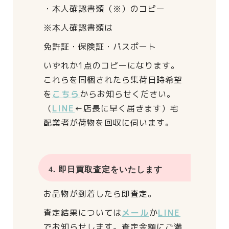
・本人確認書類（※）のコピー
※本人確認書類は
免許証・保険証・パスポート
いずれか1点のコピーになります。
これらを同梱されたら
集荷日時希望
を
こちら
からお知らせください。
（
LINE
←店長に早く届きます）
宅
配業者が荷物を回収に伺います。
4. 即日買取査定をいたします
お品物が到着したら即査定。
査定結果については
メール
か
LINE
でお知らせします。
査定金額にご満