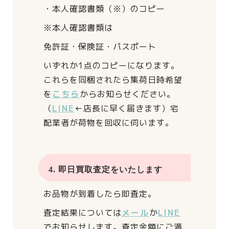
・本人確認書類（※）のコピー
※本人確認書類は
免許証・保険証・パスポート
いずれか1点のコピーになります。
これらを同梱されたら
集荷日時希望
を
こちら
からお知らせください。
（
LINE
←店長に早く届きます）
宅
配業者が荷物を回収に伺います。
4. 即日買取査定をいたします
お品物が到着したら即査定。
査定結果については
メール
か
LINE
でお知らせします。
査定金額にご満