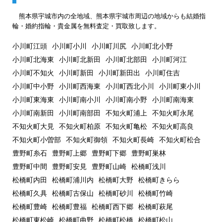
熊本県宇城市内の全地域、熊本県宇城市周辺の地域からも結婚指
輪・婚約指輪・貴金属を無料査定・買取致します。
小川町江頭
小川町小川
小川町川尻
小川町北小野
小川町北海東
小川町北新田
小川町北部田
小川町河江
小川町不知火
小川町新田
小川町新田出
小川町住吉
小川町中小野
小川町西海東
小川町西北小川
小川町東小川
小川町東海東
小川町南小川
小川町南小野
小川町南海東
小川町南新田
小川町南部田
不知火町浦上
不知火町永尾
不知火町大見
不知火町柏原
不知火町亀松
不知火町高良
不知火町小曽部
不知火町御領
不知火町長崎
不知火町松合
豊野町糸石
豊野町上郷
豊野町下郷
豊野町巣林
豊野町中間
豊野町安見
豊野町山崎
松橋町浅川
松橋町内田
松橋町浦川内
松橋町大野
松橋町きらら
松橋町久具
松橋町古保山
松橋町砂川
松橋町竹崎
松橋町豊崎
松橋町豊福
松橋町西下郷
松橋町萩尾
松橋町東松崎
松橋町曲野
松橋町松橋
松橋町松山