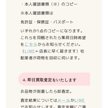
・本人確認書類（※）のコピー
※本人確認書類は
免許証・保険証・パスポート
いずれか1点のコピーになります。
これらを同梱されたら
集荷日時希望
を
こちら
からお知らせください。
（
LINE
←店長に早く届きます）
宅
配業者が荷物を回収に伺います。
4. 即日買取査定をいたします
お品物が到着したら即査定。
査定結果については
メール
か
LINE
でお知らせします。
査定金額にご満