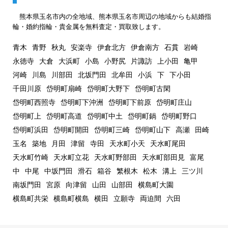
熊本県玉名市内の全地域、熊本県玉名市周辺の地域からも結婚指
輪・婚約指輪・貴金属を無料査定・買取致します。
青木
青野
秋丸
安楽寺
伊倉北方
伊倉南方
石貫
岩崎
永徳寺
大倉
大浜町
小島
小野尻
片諏訪
上小田
亀甲
河崎
川島
川部田
北坂門田
北牟田
小浜
下
下小田
千田川原
岱明町扇崎
岱明町大野下
岱明町古閑
岱明町西照寺
岱明町下沖洲
岱明町下前原
岱明町庄山
岱明町上
岱明町高道
岱明町中土
岱明町鍋
岱明町野口
岱明町浜田
岱明町開田
岱明町三崎
岱明町山下
高瀬
田崎
玉名
築地
月田
津留
寺田
天水町小天
天水町尾田
天水町竹崎
天水町立花
天水町野部田
天水町部田見
富尾
中
中尾
中坂門田
滑石
箱谷
繁根木
松木
溝上
三ツ川
南坂門田
宮原
向津留
山田
山部田
横島町大園
横島町共栄
横島町横島
横田
立願寺
両迫間
六田