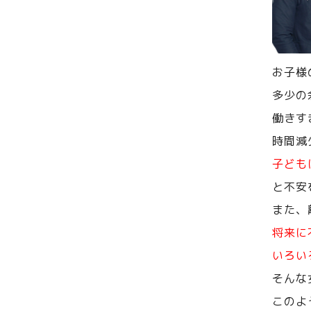
お子様
多少の
働きす
時間減
子ども
と不安
また、
将来に
いろい
そんな
このよ