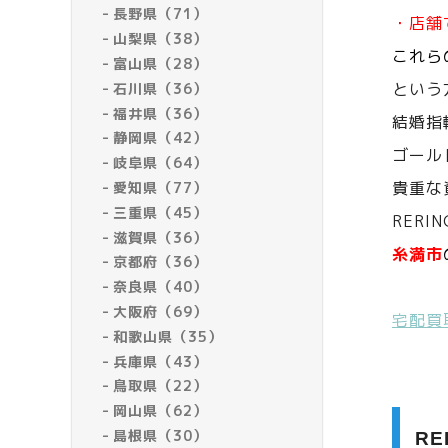
長野県（71）
・店舗
山梨県（38）
これら
富山県（28）
という
石川県（36）
福井県（36）
結婚指
静岡県（42）
ゴール
岐阜県（64）
貴重な
愛知県（77）
三重県（45）
RERI
滋賀県（36）
糸満市
京都府（36）
奈良県（40）
大阪府（69）
宅配買
和歌山県（35）
兵庫県（43）
鳥取県（22）
岡山県（62）
島根県（30）
R