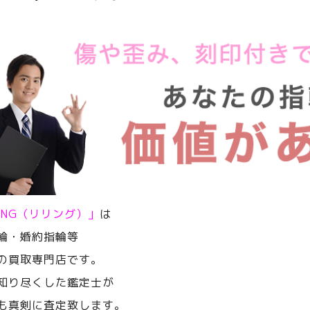
RING（リリング）」
は
輪・婚約指輪等
の買取専門店です。
知り尽くした鑑定士が
も真剣に査定致します。