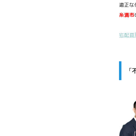
適正な
糸満市
宅配買
「