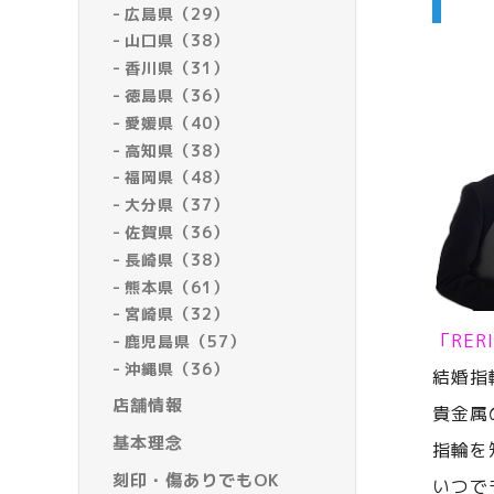
広島県（29）
山口県（38）
香川県（31）
徳島県（36）
愛媛県（40）
高知県（38）
福岡県（48）
大分県（37）
佐賀県（36）
長崎県（38）
熊本県（61）
宮崎県（32）
「RE
鹿児島県（57）
沖縄県（36）
結婚指
店舗情報
貴金属
基本理念
指輪を
刻印・傷ありでもOK
いつで