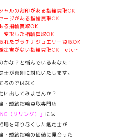
シャルの刻印がある指輪買取OK
セージがある指輪買取OK
ある指輪買取OK
、変形した指輪買取OK
取れたプラチナジュエリー買取OK
鑑定書がない指輪買取OK etc…
のかな？と悩んでいるあなた！
定士が真剣に対応いたします。
てるのではなく
定に出してみませんか？
輪・婚約指輪買取専門店
RING（リリング）」
には
相場を知り尽くした鑑定士が
輪・婚約指輪の価値に見合った