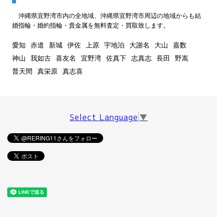
沖縄県宜野湾市内の全地域、沖縄県宜野湾市周辺の地域からも結
婚指輪・婚約指輪・貴金属を無料査定・買取致します。
愛知
赤道
新城
伊佐
上原
宇地泊
大謝名
大山
嘉数
神山
我如古
喜友名
宜野湾
佐真下
志真志
長田
野嵩
普天間
真栄原
真志喜
Select Language
▼