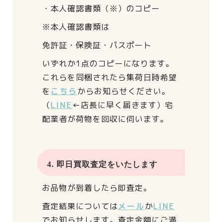
・本人確認書類（※）のコピー
※本人確認書類は
免許証・保険証・パスポート
いずれか1点のコピーになります。
これらを同梱されたら
集荷日時希望
を
こちら
からお知らせください。
（
LINE
←店長に早く届きます）
宅
配業者が荷物を回収に伺います。
4. 即日買取査定をいたします
お品物が到着したら即査定。
査定結果については
メール
か
LINE
でお知らせします。
査定金額にご満