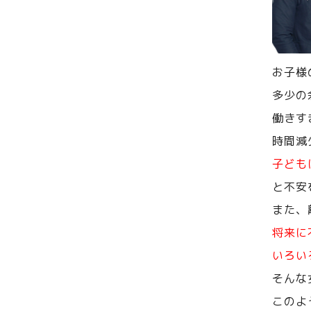
お子様
多少の
働きす
時間減
子ども
と不安
また、
将来に
いろい
そんな
このよ