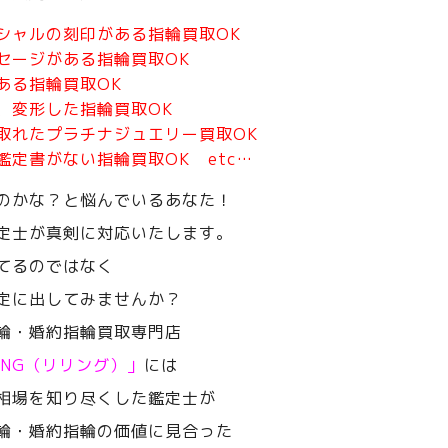
シャルの刻印がある指輪買取OK
セージがある指輪買取OK
ある指輪買取OK
、変形した指輪買取OK
取れたプラチナジュエリー買取OK
鑑定書がない指輪買取OK etc…
のかな？と悩んでいるあなた！
定士が真剣に対応いたします。
てるのではなく
定に出してみませんか？
輪・婚約指輪買取専門店
RING（リリング）」
には
相場を知り尽くした鑑定士が
輪・婚約指輪の価値に見合った