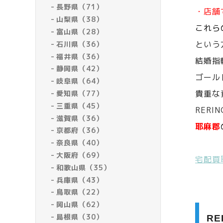
長野県（71）
・店舗
山梨県（38）
これら
富山県（28）
という
石川県（36）
福井県（36）
結婚指
静岡県（42）
ゴール
岐阜県（64）
貴重な
愛知県（77）
三重県（45）
RERI
滋賀県（36）
耶麻郡
京都府（36）
奈良県（40）
大阪府（69）
宅配買
和歌山県（35）
兵庫県（43）
鳥取県（22）
岡山県（62）
島根県（30）
R