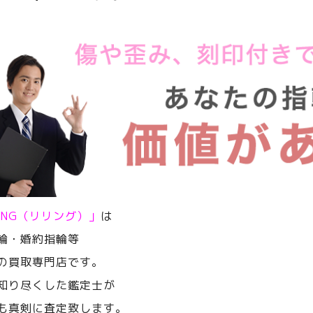
RING（リリング）」
は
輪・婚約指輪等
の買取専門店です。
知り尽くした鑑定士が
も真剣に査定致します。