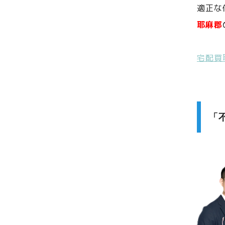
適正な
耶麻郡
宅配買
「