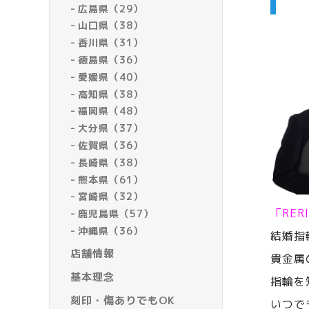
広島県（29）
山口県（38）
香川県（31）
徳島県（36）
愛媛県（40）
高知県（38）
福岡県（48）
大分県（37）
佐賀県（36）
長崎県（38）
熊本県（61）
宮崎県（32）
「RE
鹿児島県（57）
沖縄県（36）
結婚指
店舗情報
貴金属
基本理念
指輪を
刻印・傷ありでもOK
いつで