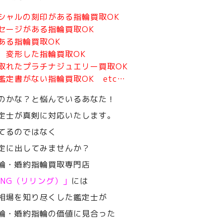
シャルの刻印がある指輪買取OK
セージがある指輪買取OK
ある指輪買取OK
、変形した指輪買取OK
取れたプラチナジュエリー買取OK
鑑定書がない指輪買取OK etc…
のかな？と悩んでいるあなた！
定士が真剣に対応いたします。
てるのではなく
定に出してみませんか？
輪・婚約指輪買取専門店
RING（リリング）」
には
相場を知り尽くした鑑定士が
輪・婚約指輪の価値に見合った