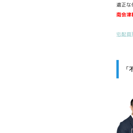
適正な
南会津
宅配買
「