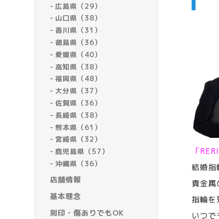
広島県（29）
山口県（38）
香川県（31）
徳島県（36）
愛媛県（40）
高知県（38）
福岡県（48）
大分県（37）
佐賀県（36）
長崎県（38）
熊本県（61）
宮崎県（32）
「RE
鹿児島県（57）
沖縄県（36）
結婚指
店舗情報
貴金属
基本理念
指輪を
刻印・傷ありでもOK
いつで