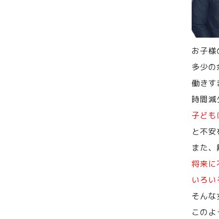
お子様
多少の
働きす
時間減
子ども
と不安
また、
将来に
いろい
そんな
このよ