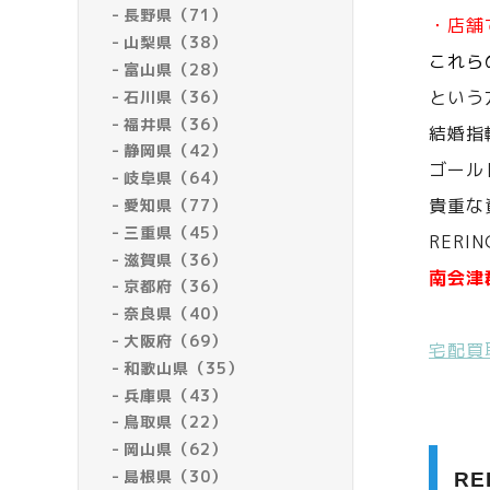
長野県（71）
・店舗
山梨県（38）
これら
富山県（28）
という
石川県（36）
福井県（36）
結婚指
静岡県（42）
ゴール
岐阜県（64）
貴重な
愛知県（77）
三重県（45）
RERI
滋賀県（36）
南会津
京都府（36）
奈良県（40）
大阪府（69）
宅配買
和歌山県（35）
兵庫県（43）
鳥取県（22）
岡山県（62）
島根県（30）
R