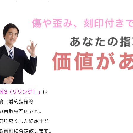
RING（リリング）」
は
輪・婚約指輪等
の買取専門店です。
知り尽くした鑑定士が
も真剣に査定致します。