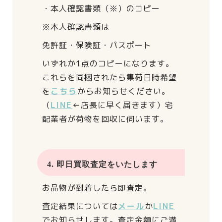
・本人確認書類（※）のコピー
※本人確認書類は
免許証・保険証・パスポート
いずれか1点のコピーになります。
これらを同梱されたら
集荷日時希望
を
こちら
からお知らせください。
（
LINE
←店長に早く届きます）
宅
配業者が荷物を回収に伺います。
4. 即日買取査定をいたします
お品物が到着したら即査定。
査定結果については
メール
か
LINE
でお知らせします。
査定金額にご満