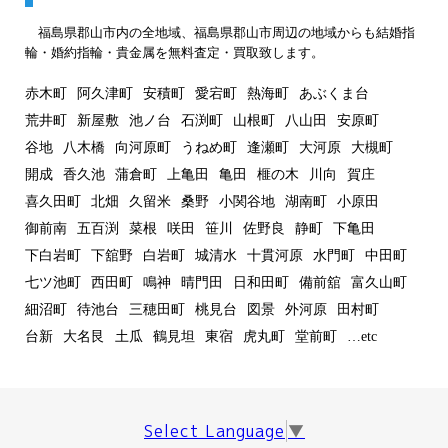
福島県郡山市内の全地域、福島県郡山市周辺の地域からも結婚指
輪・婚約指輪・貴金属を無料査定・買取致します。
赤木町
阿久津町
安積町
愛宕町
熱海町
あぶくま台
荒井町
新屋敷
池ノ台
石渕町
山根町
八山田
安原町
谷地
八木橋
向河原町
うねめ町
逢瀬町
大河原
大槻町
開成
香久池
蒲倉町
上亀田
亀田
榧の木
川向
賀庄
喜久田町
北畑
久留米
桑野
小関谷地
湖南町
小原田
御前南
五百渕
菜根
咲田
笹川
佐野良
静町
下亀田
下白岩町
下舘野
白岩町
城清水
十貫河原
水門町
中田町
七ツ池町
西田町
鳴神
晴門田
日和田町
備前舘
富久山町
細沼町
待池台
三穂田町
桃見台
図景
外河原
田村町
台新
大名艮
土瓜
鶴見坦
東宿
虎丸町
堂前町
…etc
Select Language
▼