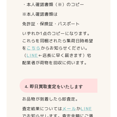
・本人確認書類（※）のコピー
※本人確認書類は
免許証・保険証・パスポート
いずれか1点のコピーになります。
これらを同梱されたら
集荷日時希望
を
こちら
からお知らせください。
（
LINE
←店長に早く届きます）
宅
配業者が荷物を回収に伺います。
4. 即日買取査定をいたします
お品物が到着したら即査定。
査定結果については
メール
か
LINE
でお知らせします。
査定金額にご満