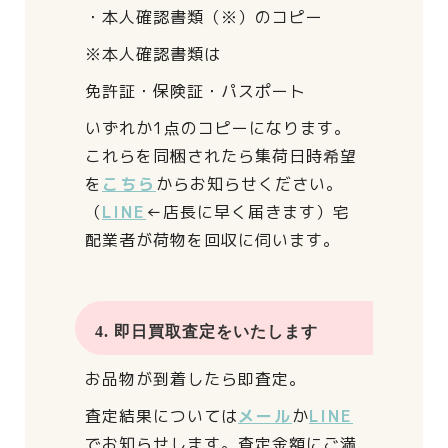
・本人確認書類（※）のコピー
※本人確認書類は
免許証・保険証・パスポート
いずれか1点のコピーになります。
これらを同梱されたら
集荷日時希望
を
こちら
からお知らせください。
（
LINE
←店長に早く届きます）
宅
配業者が荷物を回収に伺います。
4. 即日買取査定をいたします
お品物が到着したら即査定。
査定結果については
メール
か
LINE
でお知らせします。
査定金額にご満