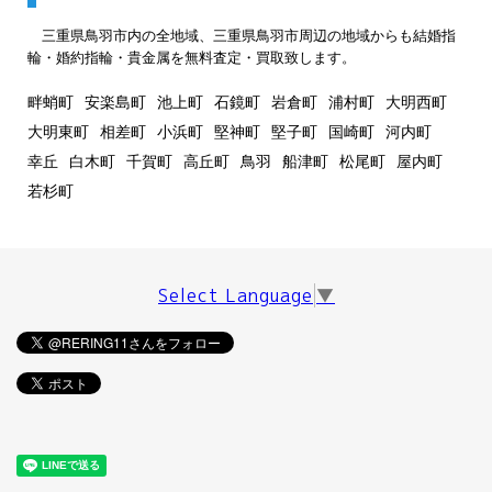
三重県鳥羽市内の全地域、三重県鳥羽市周辺の地域からも結婚指
輪・婚約指輪・貴金属を無料査定・買取致します。
畔蛸町
安楽島町
池上町
石鏡町
岩倉町
浦村町
大明西町
大明東町
相差町
小浜町
堅神町
堅子町
国崎町
河内町
幸丘
白木町
千賀町
高丘町
鳥羽
船津町
松尾町
屋内町
若杉町
Select Language
▼