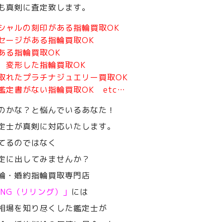
も真剣に査定致します。
シャルの刻印がある指輪買取OK
セージがある指輪買取OK
ある指輪買取OK
、変形した指輪買取OK
取れたプラチナジュエリー買取OK
鑑定書がない指輪買取OK etc…
のかな？と悩んでいるあなた！
定士が真剣に対応いたします。
てるのではなく
定に出してみませんか？
輪・婚約指輪買取専門店
RING（リリング）」
には
相場を知り尽くした鑑定士が