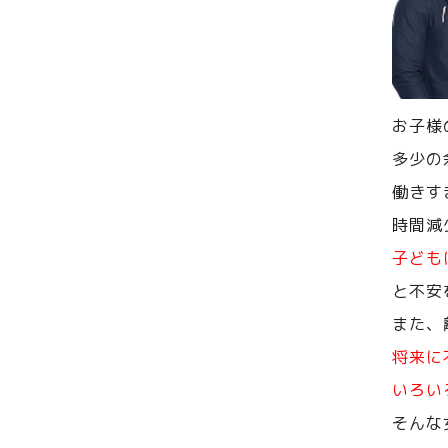
お子様
多少の
働きす
時間減
子ども
と不安
また、
将来に
いろい
そんな