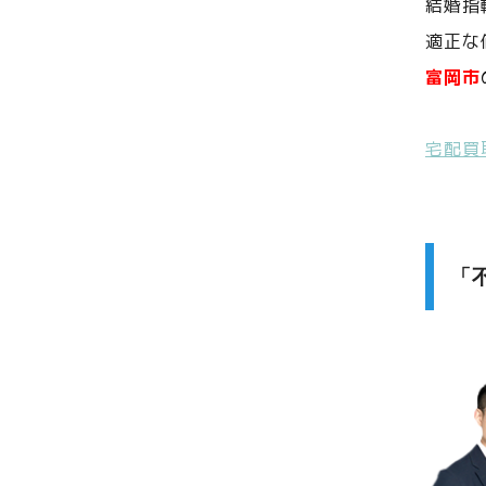
結婚指
適正な
富岡市
宅配買
「