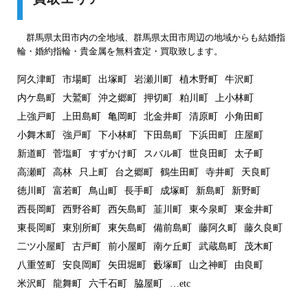
群馬県太田市内の全地域、群馬県太田市周辺の地域からも結婚指
輪・婚約指輪・貴金属を無料査定・買取致します。
阿久津町
市場町
出塚町
岩瀬川町
植木野町
牛沢町
内ケ島町
大鷲町
沖之郷町
押切町
粕川町
上小林町
上強戸町
上田島町
亀岡町
北金井町
清原町
小角田町
小舞木町
強戸町
下小林町
下田島町
下浜田町
庄屋町
新道町
菅塩町
すずかけ町
スバル町
世良田町
太子町
高瀬町
高林
只上町
台之郷町
鶴生田町
寺井町
天良町
徳川町
富若町
鳥山町
長手町
成塚町
新島町
新野町
西長岡町
西野谷町
西矢島町
韮川町
東今泉町
東金井町
東長岡町
東別所町
東矢島町
備前島町
藤阿久町
藤久良町
二ツ小屋町
古戸町
前小屋町
南ケ丘町
武蔵島町
茂木町
八重笠町
安良岡町
矢田堀町
藪塚町
山之神町
由良町
米沢町
龍舞町
六千石町
脇屋町
…etc