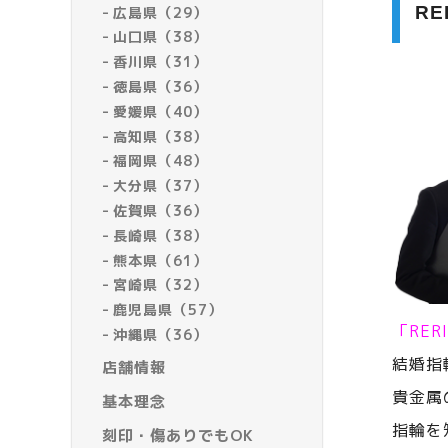
R
広島県（29）
山口県（38）
香川県（31）
徳島県（36）
愛媛県（40）
高知県（38）
福岡県（48）
大分県（37）
佐賀県（36）
長崎県（38）
熊本県（61）
宮崎県（32）
鹿児島県（57）
「RE
沖縄県（36）
結婚指
店舗情報
貴金属
基本理念
指輪を
刻印・傷ありでもOK