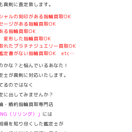
も真剣に査定致します。
シャルの刻印がある指輪買取OK
セージがある指輪買取OK
ある指輪買取OK
、変形した指輪買取OK
取れたプラチナジュエリー買取OK
鑑定書がない指輪買取OK etc…
のかな？と悩んでいるあなた！
定士が真剣に対応いたします。
てるのではなく
定に出してみませんか？
輪・婚約指輪買取専門店
RING（リリング）」
には
相場を知り尽くした鑑定士が