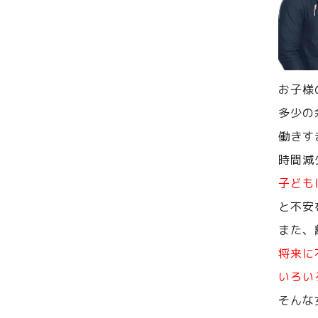
お子様
多少の
働きす
時間減
子ども
と不安
また、
将来に
いろい
そんな