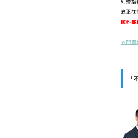
結婚指
適正な
埴科郡
宅配買
「